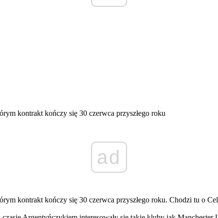
órym kontrakt kończy się 30 czerwca przyszłego roku
ad
rym kontrakt kończy się 30 czerwca przyszłego roku. Chodzi tu o Cela
czasie Argentyńczykiem interesowały się takie kluby jak Manchester U