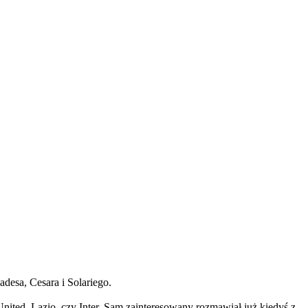
desa, Cesara i Solariego.
nited, Lazio, czy Inter. Sam zainteresowany rozmawiał już kiedyś z