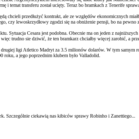
 i temat transferu został ucięty. Teraz bo bramkach z Tenerife spraw
 będą chcieli przedłużyć kontrakt, ale ze względów ekonomicznych miałb
go, czy lewoskrzydłowy zgodzi się na obniżenie pensji, bo na pewno zn
traktu. Sytuacja Cesara jest podobna. Obecnie ma on jeden z najniższy
ięc trudno sie dziwić, że ten bramkarz chciałby więcej zarobić, a prz
 drugiej ligi Atletico Madryt za 3.5 milionów dolarów. W tym samym r
0 roku, a jego poprzednim klubem było Valladolid.
k. Szczególnie ciekawią nas kibiców sprawy Robinho i Zanettiego...