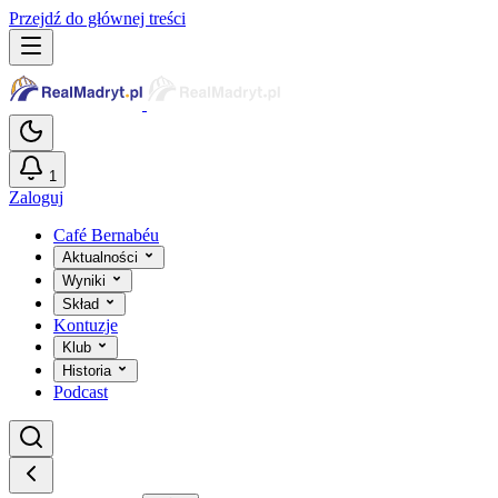
Przejdź do głównej treści
1
Zaloguj
Café Bernabéu
Aktualności
Wyniki
Skład
Kontuzje
Klub
Historia
Podcast