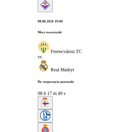
08.08.2026 19:00
Mecz towarzyski
Ferencvárosi TC
vs
Real Madryt
Do rozpoczęcia pozostało
08
h
17
m
48
s