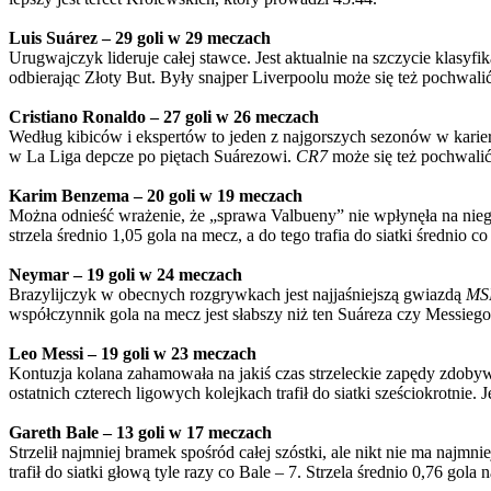
Luis Suárez – 29 goli w 29 meczach
Urugwajczyk lideruje całej stawce. Jest aktualnie na szczycie klasyfik
odbierając Złoty But. Były snajper Liverpoolu może się też pochwalić
Cristiano Ronaldo – 27 goli w 26 meczach
Według kibiców i ekspertów to jeden z najgorszych sezonów w karier
w La Liga depcze po piętach Suárezowi.
CR7
może się też pochwalić
Karim Benzema – 20 goli w 19 meczach
Można odnieść wrażenie, że „sprawa Valbueny” nie wpłynęła na nieg
strzela średnio 1,05 gola na mecz, a do tego trafia do siatki średnio
Neymar – 19 goli w 24 meczach
Brazylijczyk w obecnych rozgrywkach jest najjaśniejszą gwiazdą
MS
współczynnik gola na mecz jest słabszy niż ten Suáreza czy Messiego
Leo Messi – 19 goli w 23 meczach
Kontuzja kolana zahamowała na jakiś czas strzeleckie zapędy zdobyw
ostatnich czterech ligowych kolejkach trafił do siatki sześciokrotnie.
Gareth Bale – 13 goli w 17 meczach
Strzelił najmniej bramek spośród całej szóstki, ale nikt nie ma naj
trafił do siatki głową tyle razy co Bale – 7. Strzela średnio 0,76 gol