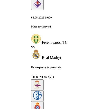
08.08.2026 19:00
Mecz towarzyski
Ferencvárosi TC
vs
Real Madryt
Do rozpoczęcia pozostało
10
h
20
m
41
s