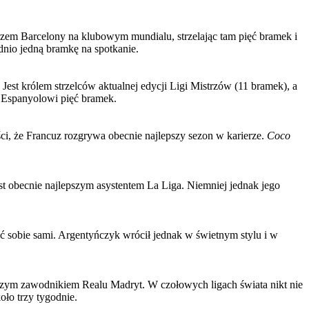
zem Barcelony na klubowym mundialu, strzelając tam pięć bramek i
ednio jedną bramkę na spotkanie.
est królem strzelców aktualnej edycji Ligi Mistrzów (11 bramek), a
ł Espanyolowi pięć bramek.
i, że Francuz rozgrywa obecnie najlepszy sezon w karierze.
Coco
st obecnie najlepszym asystentem La Liga. Niemniej jednak jego
ić sobie sami. Argentyńczyk wrócił jednak w świetnym stylu i w
lepszym zawodnikiem Realu Madryt. W czołowych ligach świata nikt nie
oło trzy tygodnie.