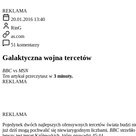
REKLAMA
20.01.2016 13:40
RinG
as.com
51 komentarzy
Galaktyczna wojna tercetów
BBC
vs
MSN
Ten artykuł przeczytasz w
3 minuty.
REKLAMA
REKLAMA
Pojedynek dwóch najlepszych ofensywnych tercetów świata budzi nie
już dziś mogą pochwalić się niewiarygodnym liczbami.
BBC
strzelił
lepszy jest tercet Królewskich, który prowadzi 45:44.