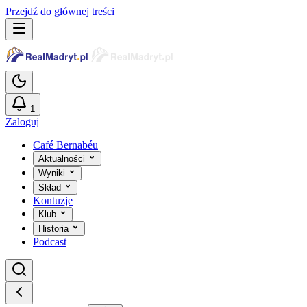
Przejdź do głównej treści
1
Zaloguj
Café Bernabéu
Aktualności
Wyniki
Skład
Kontuzje
Klub
Historia
Podcast