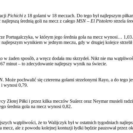
acji
Pichichi
z 18 golami w 18 meczach. Do tego był najlepszym piłkar
 najlepszą średnią goli na mecz z całego
MSN
–
El Pistolero
strzela śr
ze Portugalczyka, w którym jego średnia gola na mecz wynosi… 1,03. J
 najlepszym wynikiem w jednym meczu, gdy w drugiej kolejce strzeli
o w żaden sposób, a wręcz dodała mu skrzydeł. Nikt nie ma wątpliwośc
 co 67 minut – to zdecydowanie najlepszy wynik na świecie.
N
. Może pochwalić się czterema golami strzelonymi Rayo, a do tego je
 i wynosi 0,79.
cy Złotej Piłki i przez kilka meczów Suárez oraz Neymar musieli radz
 Jego średnia gola na mecz wynosi 0,82.
mniejszych wątpliwości, że to Walijczyk był w ostatnich tygodniach naj
a na mecz, ale z powodu kolejnej kontuzji łydki będzie pauzował przez ok