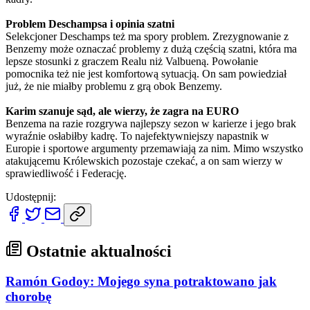
Problem Deschampsa i opinia szatni
Selekcjoner Deschamps też ma spory problem. Zrezygnowanie z
Benzemy może oznaczać problemy z dużą częścią szatni, która ma
lepsze stosunki z graczem Realu niż Valbueną. Powołanie
pomocnika też nie jest komfortową sytuacją. On sam powiedział
już, że nie miałby problemu z grą obok Benzemy.
Karim szanuje sąd, ale wierzy, że zagra na EURO
Benzema na razie rozgrywa najlepszy sezon w karierze i jego brak
wyraźnie osłabiłby kadrę. To najefektywniejszy napastnik w
Europie i sportowe argumenty przemawiają za nim. Mimo wszystko
atakującemu Królewskich pozostaje czekać, a on sam wierzy w
sprawiedliwość i Federację.
Udostępnij:
Ostatnie aktualności
Ramón Godoy: Mojego syna potraktowano jak
chorobę