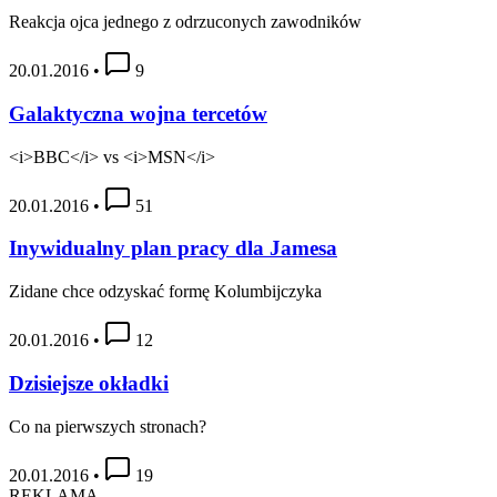
Reakcja ojca jednego z odrzuconych zawodników
20.01.2016
•
9
Galaktyczna wojna tercetów
<i>BBC</i> vs <i>MSN</i>
20.01.2016
•
51
Inywidualny plan pracy dla Jamesa
Zidane chce odzyskać formę Kolumbijczyka
20.01.2016
•
12
Dzisiejsze okładki
Co na pierwszych stronach?
20.01.2016
•
19
REKLAMA