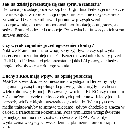
Jak na dzisiaj prezentuje się cała sprawa szantażu?
Benzema pozostaje poza walką, bo 10 grudnia Federacja uznała, że
nie może grać w reprezentacji dopóki nie zostanie oczyszczony z
zarzutów. Działacze oferowali pomoc w przyśpieszeniu
postępowania, a nawet proponowali konfrontację obu graczy, ale
sędzia Boutard odrzuciła te opcje. Po wysłuchaniu wszystkich stron
sprawa stanęła.
Czy wyrok zapadnie przed ogłoszeniem kadry?
Nikt we Francji nie ma odwagi, żeby zgadywać czy sąd wyda
orzeczenie przed turniejem. Jeśli Benzema zostanie skazany przed
EURO, to Federacji ciągle pozostanie jakiś ból głowy, ale będzie
mogła odwoływać się do tego zdania.
Duchy z RPA mają wpływ na opinię publiczną
MARCA
stwierdza, że zamieszanie z występami Benzemy były
nacjonalistyczną trampoliną dla prawicy, która nigdy nie chciała
wielokulturowej Francji. Po zwycięstwach na EURO czy mundialu
z Zidane'em na czele nie było żadnych problemów. Kiedy jednak
przyszły wielkie klęski, wszystko się zmieniło. Wielu pyta czy
media traktowałyby tę sprawę tak samo, gdyby chodziło o gracza w
całości z francuskimi korzeniami. Poza tym ludzie wciąż świetnie
pamiętają bunt na mistrzostwach świata w RPA. Po tamtych
wydarzenia wszyscy są wyczuleni na plamienie honoru kraju i
kadry.