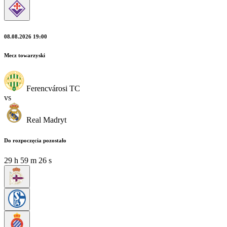
08.08.2026 19:00
Mecz towarzyski
Ferencvárosi TC
vs
Real Madryt
Do rozpoczęcia pozostało
29
h
59
m
25
s