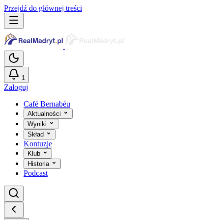
Przejdź do głównej treści
1
Zaloguj
Café Bernabéu
Aktualności
Wyniki
Skład
Kontuzje
Klub
Historia
Podcast