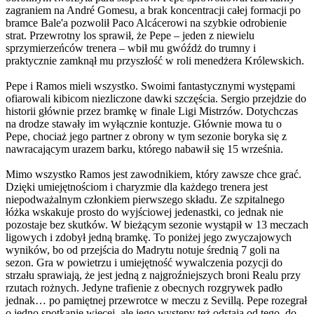
zagraniem na André Gomesu, a brak koncentracji całej formacji po
bramce Bale'a pozwolił Paco Alcácerowi na szybkie odrobienie
strat. Przewrotny los sprawił, że Pepe – jeden z niewielu
sprzymierzeńców trenera – wbił mu gwóźdż do trumny i
praktycznie zamknął mu przyszłość w roli menedżera Królewskich.
Pepe i Ramos mieli wszystko. Swoimi fantastycznymi występami
ofiarowali kibicom niezliczone dawki szczęścia. Sergio przejdzie do
historii głównie przez bramkę w finale Ligi Mistrzów. Dotychczas
na drodze stawały im wyłącznie kontuzje. Głównie mowa tu o
Pepe, chociaż jego partner z obrony w tym sezonie boryka się z
nawracającym urazem barku, którego nabawił się 15 września.
Mimo wszystko Ramos jest zawodnikiem, który zawsze chce grać.
Dzięki umiejętnościom i charyzmie dla każdego trenera jest
niepodważalnym członkiem pierwszego składu. Ze szpitalnego
łóżka wskakuje prosto do wyjściowej jedenastki, co jednak nie
pozostaje bez skutków. W bieżącym sezonie wystąpił w 13 meczach
ligowych i zdobył jedną bramkę. To poniżej jego zwyczajowych
wyników, bo od przejścia do Madrytu notuje średnią 7 goli na
sezon. Gra w powietrzu i umiejętność wywalczenia pozycji do
strzału sprawiają, że jest jedną z najgroźniejszych broni Realu przy
rzutach rożnych. Jedyne trafienie z obecnych rozgrywek padło
jednak… po pamiętnej przewrotce w meczu z Sevillą. Pepe rozegrał
o jedno spotkanie więcej, ale jego występy też odstają od tego, do