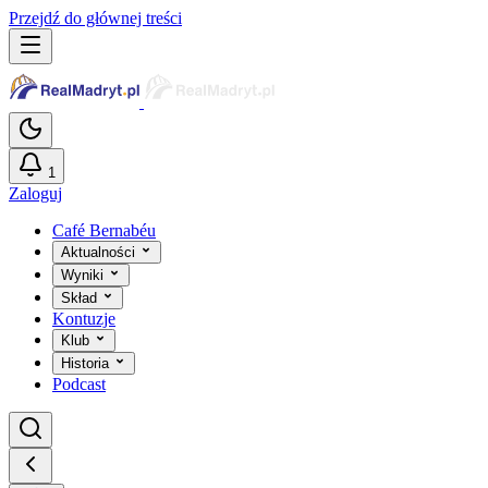
Przejdź do głównej treści
1
Zaloguj
Café Bernabéu
Aktualności
Wyniki
Skład
Kontuzje
Klub
Historia
Podcast