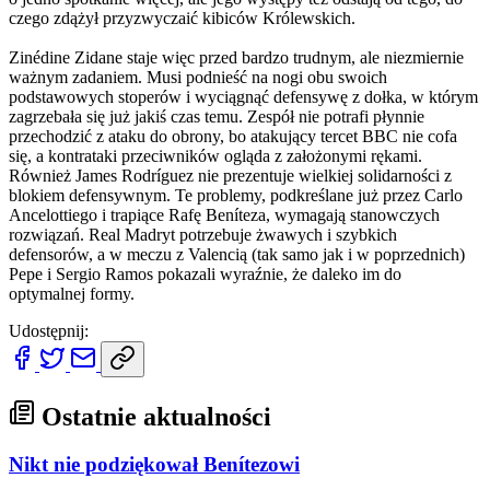
czego zdążył przyzwyczaić kibiców Królewskich.
Zinédine Zidane staje więc przed bardzo trudnym, ale niezmiernie
ważnym zadaniem. Musi podnieść na nogi obu swoich
podstawowych stoperów i wyciągnąć defensywę z dołka, w którym
zagrzebała się już jakiś czas temu. Zespół nie potrafi płynnie
przechodzić z ataku do obrony, bo atakujący tercet BBC nie cofa
się, a kontrataki przeciwników ogląda z założonymi rękami.
Również James Rodríguez nie prezentuje wielkiej solidarności z
blokiem defensywnym. Te problemy, podkreślane już przez Carlo
Ancelottiego i trapiące Rafę Beníteza, wymagają stanowczych
rozwiązań. Real Madryt potrzebuje żwawych i szybkich
defensorów, a w meczu z Valencią (tak samo jak i w poprzednich)
Pepe i Sergio Ramos pokazali wyraźnie, że daleko im do
optymalnej formy.
Udostępnij:
Ostatnie aktualności
Nikt nie podziękował Benítezowi