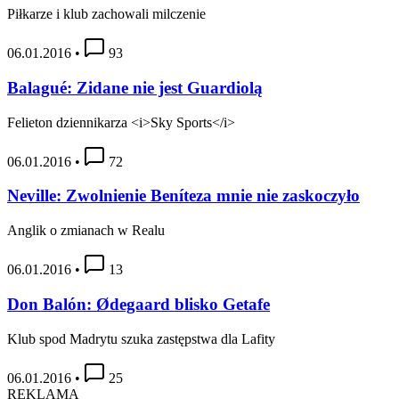
Piłkarze i klub zachowali milczenie
06.01.2016
•
93
Balagué: Zidane nie jest Guardiolą
Felieton dziennikarza <i>Sky Sports</i>
06.01.2016
•
72
Neville: Zwolnienie Beníteza mnie nie zaskoczyło
Anglik o zmianach w Realu
06.01.2016
•
13
Don Balón: Ødegaard blisko Getafe
Klub spod Madrytu szuka zastępstwa dla Lafity
06.01.2016
•
25
REKLAMA