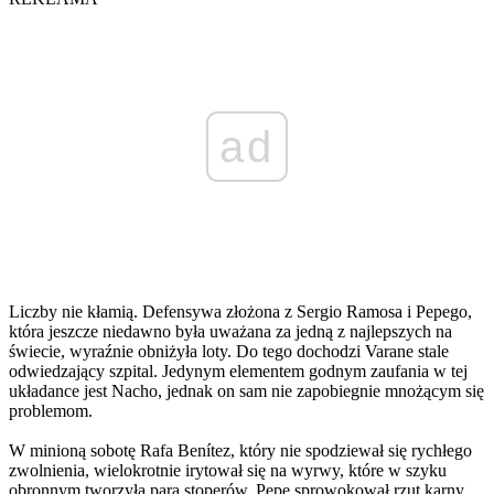
ad
Liczby nie kłamią. Defensywa złożona z Sergio Ramosa i Pepego,
która jeszcze niedawno była uważana za jedną z najlepszych na
świecie, wyraźnie obniżyła loty. Do tego dochodzi Varane stale
odwiedzający szpital. Jedynym elementem godnym zaufania w tej
układance jest Nacho, jednak on sam nie zapobiegnie mnożącym się
problemom.
W minioną sobotę Rafa Benítez, który nie spodziewał się rychłego
zwolnienia, wielokrotnie irytował się na wyrwy, które w szyku
obronnym tworzyła para stoperów. Pepe sprowokował rzut karny