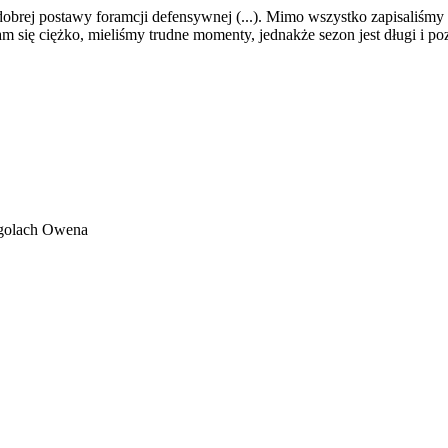
ek dobrej postawy foramcji defensywnej (...). Mimo wszystko zapisaliśm
 nam się ciężko, mieliśmy trudne momenty, jednakże sezon jest długi i po
 golach Owena