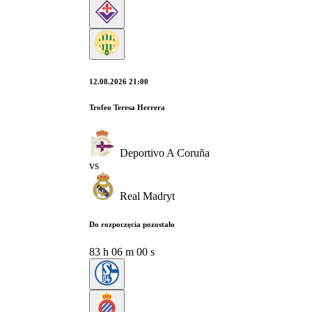
12.08.2026 21:00
Trofeo Teresa Herrera
Deportivo A Coruña
vs
Real Madryt
Do rozpoczęcia pozostało
83
h
05
m
59
s