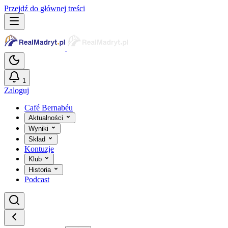
Przejdź do głównej treści
1
Zaloguj
Café Bernabéu
Aktualności
Wyniki
Skład
Kontuzje
Klub
Historia
Podcast