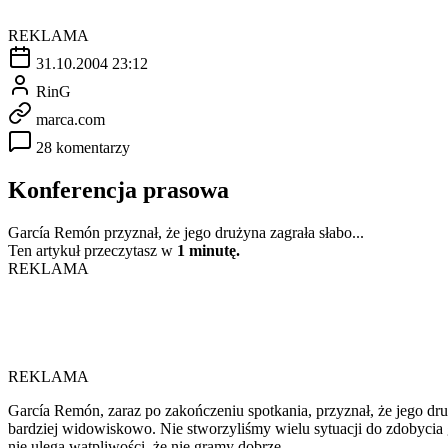
REKLAMA
31.10.2004 23:12
RinG
marca.com
28 komentarzy
Konferencja prasowa
García Remón przyznał, że jego drużyna zagrała słabo...
Ten artykuł przeczytasz w
1 minutę.
REKLAMA
REKLAMA
García Remón, zaraz po zakończeniu spotkania, przyznał, że jego dr
bardziej widowiskowo. Nie stworzyliśmy wielu sytuacji do zdobycia 
nie ulega wątpliwości, że nie gramy dobrze.