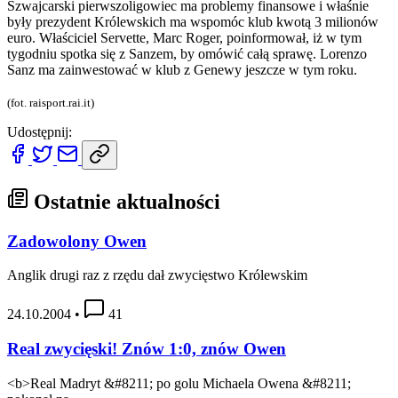
Szwajcarski pierwszoligowiec ma problemy finansowe i właśnie
były prezydent Królewskich ma wspomóc klub kwotą 3 milionów
euro. Właściciel Servette, Marc Roger, poinformował, iż w tym
tygodniu spotka się z Sanzem, by omówić całą sprawę. Lorenzo
Sanz ma zainwestować w klub z Genewy jeszcze w tym roku.
(fot. raisport.rai.it)
Udostępnij:
Ostatnie aktualności
Zadowolony Owen
Anglik drugi raz z rzędu dał zwycięstwo Królewskim
24.10.2004
•
41
Real zwycięski! Znów 1:0, znów Owen
<b>Real Madryt &#8211; po golu Michaela Owena &#8211;