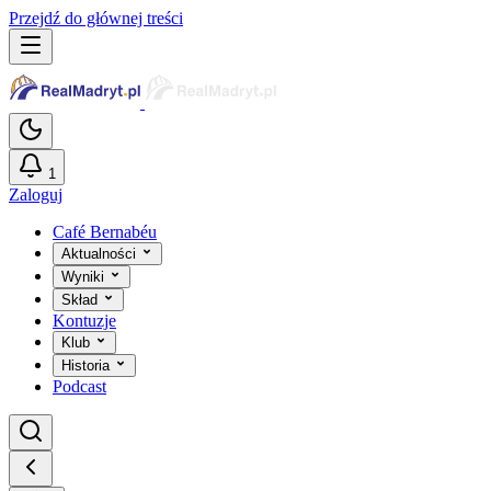
Przejdź do głównej treści
1
Zaloguj
Café Bernabéu
Aktualności
Wyniki
Skład
Kontuzje
Klub
Historia
Podcast