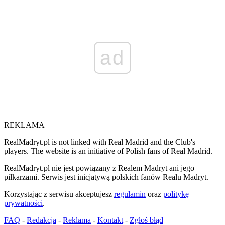
ad
REKLAMA
RealMadryt.pl is not linked with Real Madrid and the Club's
players. The website is an initiative of Polish fans of Real Madrid.
RealMadryt.pl nie jest powiązany z Realem Madryt ani jego
piłkarzami. Serwis jest inicjatywą polskich fanów Realu Madryt.
Korzystając z serwisu akceptujesz
regulamin
oraz
politykę
prywatności
.
FAQ
-
Redakcja
-
Reklama
-
Kontakt
-
Zgłoś błąd