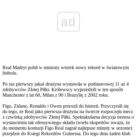
ad
Real Madryt pobił w miniony wtorek nowy rekord w światowym
futbolu.
Po raz pierwszy jakaś drużyna wystawiła w podstawowej 11 aż 4
zdobywców Złotej Piłki. Królewscy wyprzedzili w ten sposób
Manchester z lat 60, Milan z 90 i Brazylię z 2002 roku.
Figo, Zidane, Ronaldo i Owen przeszli do historii. Przyczynili się
do tego, że Real jako pierwsza drużyna na świecie rozpoczęła mecz
z czwórką zdobywców Złotej Piłki. Spektakularna decyzja trenera o
wystawieniu tak ofensywnego składu (wielu ekspertów uważa, że
do momentu kontuzji Figo Real zagrał najlepsze minuty w sezonie)
przejdzie do Ksiegi Rekordów Guinessa. Do tego dnia żaden klub