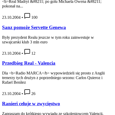
<b>Real Madryt &#8211; po golu Michaela Owena &#8211;
pokonał na...
23.10.2004
•
100
Sanz pomoże Servette Genewa
Były prezydent Realu jeszcze w tym roku zainwestuje w
szwajcarski klub 3 mln euro
23.10.2004
•
12
Przedbieg Real - Valencia
Dla <b>Radio MARCA</b> wypowiedzieli się prosto z Anglii
trenerzy tych drużyn z poprzedniego sezonu: Carlos Quieroz i
Rafael Benítez
23.10.2004
•
26
Ranieri celuje w zwycięstwo
Zapraszam do krótkiego wywiadu ze szkoleniowcem Valencii,