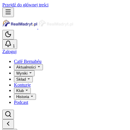
Przejdź do głównej treści
1
Zaloguj
Café Bernabéu
Aktualności
Wyniki
Skład
Kontuzje
Klub
Historia
Podcast