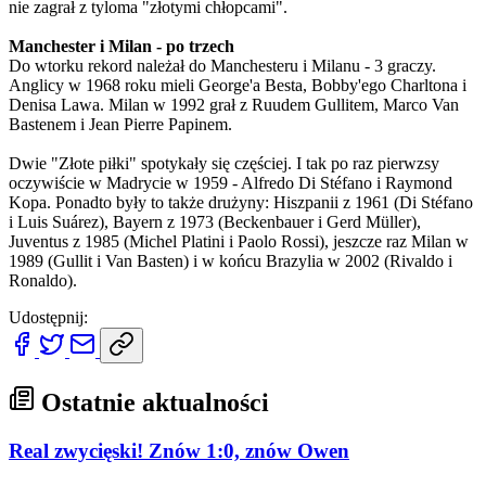
nie zagrał z tyloma "złotymi chłopcami".
Manchester i Milan - po trzech
Do wtorku rekord należał do Manchesteru i Milanu - 3 graczy.
Anglicy w 1968 roku mieli George'a Besta, Bobby'ego Charltona i
Denisa Lawa. Milan w 1992 grał z Ruudem Gullitem, Marco Van
Bastenem i Jean Pierre Papinem.
Dwie "Złote piłki" spotykały się częściej. I tak po raz pierwzsy
oczywiście w Madrycie w 1959 - Alfredo Di Stéfano i Raymond
Kopa. Ponadto były to także drużyny: Hiszpanii z 1961 (Di Stéfano
i Luis Suárez), Bayern z 1973 (Beckenbauer i Gerd Müller),
Juventus z 1985 (Michel Platini i Paolo Rossi), jeszcze raz Milan w
1989 (Gullit i Van Basten) i w końcu Brazylia w 2002 (Rivaldo i
Ronaldo).
Udostępnij:
Ostatnie aktualności
Real zwycięski! Znów 1:0, znów Owen