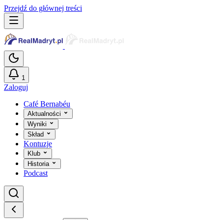
Przejdź do głównej treści
1
Zaloguj
Café Bernabéu
Aktualności
Wyniki
Skład
Kontuzje
Klub
Historia
Podcast