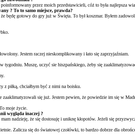
poinformowany przez moich przedstawicieli, cóż to była najlepsza wi
owany ? To to samo miejsce, prawda?
ę, że będę gotowy do gry już w Święta. To był koszmar. Byłem zadowolo
ybko.
zadowolony. Jestem raczej nieskomplikowany i łato się zaprzyjaźniam.
 w tygodniu. Muszę, uczyć sie hiszpańskiego, żeby się zaaklimatyzować 
my.
zy z piłką, chciałbym być z nimi na boisku.
że zaaklimatyzowali się już. Jestem pewien, że powiedzie im się w Madr
 To moje życie.
nii wygląda inaczej ?
mam nadzieję, że się dostosuję i uniknę kłopotów. Jeżeli się przyzwycz
ietnie. Zalicza się do światowej czołówki, to bardzo dobrze dla obroń