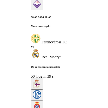
08.08.2026 19:00
Mecz towarzyski
Ferencvárosi TC
vs
Real Madryt
Do rozpoczęcia pozostało
50
h
02
m
38
s