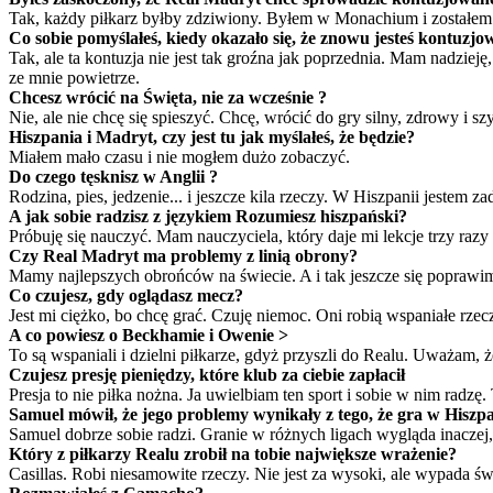
Tak, każdy piłkarz byłby zdziwiony. Byłem w Monachium i zostałem 
Co sobie pomyślałeś, kiedy okazało się, że znowu jesteś kontuzj
Tak, ale ta kontuzja nie jest tak groźna jak poprzednia. Mam nadziej
ze mnie powietrze.
Chcesz wrócić na Święta, nie za wcześnie ?
Nie, ale nie chcę się spieszyć. Chcę, wrócić do gry silny, zdrowy i sz
Hiszpania i Madryt, czy jest tu jak myślałeś, że będzie?
Miałem mało czasu i nie mogłem dużo zobaczyć.
Do czego tęsknisz w Anglii ?
Rodzina, pies, jedzenie... i jeszcze kila rzeczy. W Hiszpanii jestem 
A jak sobie radzisz z językiem Rozumiesz hiszpański?
Próbuję się nauczyć. Mam nauczyciela, który daje mi lekcje trzy razy
Czy Real Madryt ma problemy z linią obrony?
Mamy najlepszych obrońców na świecie. A i tak jeszcze się poprawi
Co czujesz, gdy oglądasz mecz?
Jest mi ciężko, bo chcę grać. Czuję niemoc. Oni robią wspaniałe rzec
A co powiesz o Beckhamie i Owenie >
To są wspaniali i dzielni piłkarze, gdyż przyszli do Realu. Uważam, 
Czujesz presję pieniędzy, które klub za ciebie zapłacił
Presja to nie piłka nożna. Ja uwielbiam ten sport i sobie w nim radzę.
Samuel mówił, że jego problemy wynikały z tego, że gra w Hiszpa
Samuel dobrze sobie radzi. Granie w różnych ligach wygląda inaczej, 
Który z piłkarzy Realu zrobił na tobie największe wrażenie?
Casillas. Robi niesamowite rzeczy. Nie jest za wysoki, ale wypada św