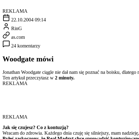
REKLAMA
22.10.2004 09:14
RinG
as.com
24 komentarzy
Woodgate mówi
Jonathan Woodgate ciągle nie dał nam się poznać na boisku, dlatego
Ten artykuł przeczytasz w
2 minuty.
REKLAMA
REKLAMA
Jak się czujesz? Co z kontuzją?
Wracam do zdrowia. Każdego dnia czuję się silniejszy, mam nadzieję,
Byłeś zaskoczony, że Real Madryt chce sprowadzić kontuzjowan