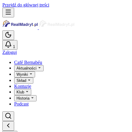
Przejdź do głównej treści
1
Zaloguj
Café Bernabéu
Aktualności
Wyniki
Skład
Kontuzje
Klub
Historia
Podcast