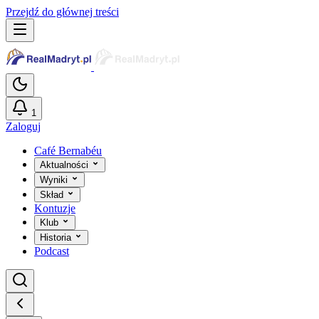
Przejdź do głównej treści
1
Zaloguj
Café Bernabéu
Aktualności
Wyniki
Skład
Kontuzje
Klub
Historia
Podcast