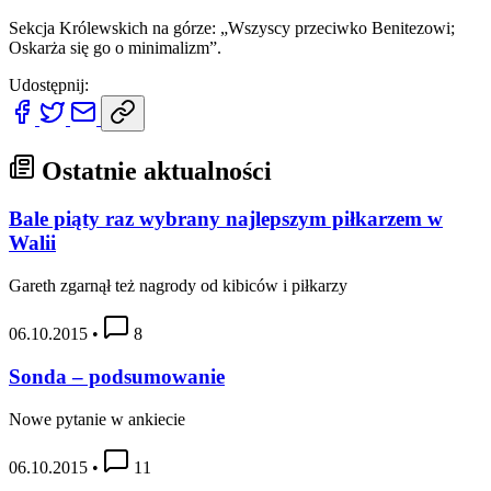
Sekcja Królewskich na górze: „Wszyscy przeciwko Benitezowi;
Oskarża się go o minimalizm”.
Udostępnij:
Ostatnie aktualności
Bale piąty raz wybrany najlepszym piłkarzem w
Walii
Gareth zgarnął też nagrody od kibiców i piłkarzy
06.10.2015
•
8
Sonda – podsumowanie
Nowe pytanie w ankiecie
06.10.2015
•
11