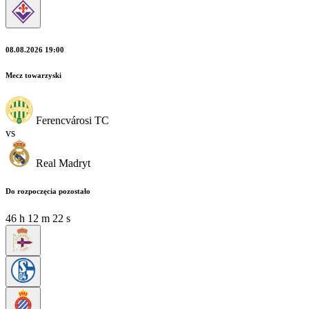
08.08.2026 19:00
Mecz towarzyski
Ferencvárosi TC
vs
Real Madryt
Do rozpoczęcia pozostało
46
h
12
m
21
s