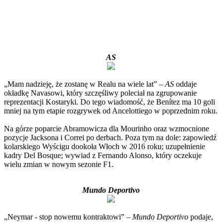
AS
„Mam nadzieję, że zostanę w Realu na wiele lat” –
AS
oddaje
okładkę Navasowi, który szczęśliwy poleciał na zgrupowanie
reprezentacji Kostaryki. Do tego wiadomość, że Benítez ma 10 goli
mniej na tym etapie rozgrywek od Ancelottiego w poprzednim roku.
Na górze poparcie Abramowicza dla Mourinho oraz wzmocnione
pozycje Jacksona i Correi po derbach. Poza tym na dole: zapowiedź
kolarskiego Wyścigu dookoła Włoch w 2016 roku; uzupełnienie
kadry Del Bosque; wywiad z Fernando Alonso, który oczekuje
wielu zmian w nowym sezonie F1.
Mundo Deportivo
„Neymar - stop nowemu kontraktowi” –
Mundo Deportivo
podaje,