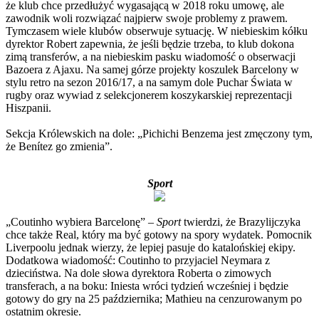
że klub chce przedłużyć wygasającą w 2018 roku umowę, ale
zawodnik woli rozwiązać najpierw swoje problemy z prawem.
Tymczasem wiele klubów obserwuje sytuację. W niebieskim kółku
dyrektor Robert zapewnia, że jeśli będzie trzeba, to klub dokona
zimą transferów, a na niebieskim pasku wiadomość o obserwacji
Bazoera z Ajaxu. Na samej górze projekty koszulek Barcelony w
stylu retro na sezon 2016/17, a na samym dole Puchar Świata w
rugby oraz wywiad z selekcjonerem koszykarskiej reprezentacji
Hiszpanii.
Sekcja Królewskich na dole: „Pichichi Benzema jest zmęczony tym,
że Benítez go zmienia”.
Sport
„Coutinho wybiera Barcelonę” –
Sport
twierdzi, że Brazylijczyka
chce także Real, który ma być gotowy na spory wydatek. Pomocnik
Liverpoolu jednak wierzy, że lepiej pasuje do katalońskiej ekipy.
Dodatkowa wiadomość: Coutinho to przyjaciel Neymara z
dzieciństwa. Na dole słowa dyrektora Roberta o zimowych
transferach, a na boku: Iniesta wróci tydzień wcześniej i będzie
gotowy do gry na 25 października; Mathieu na cenzurowanym po
ostatnim okresie.