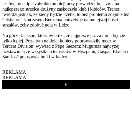
testów, bo ekipie zabrakło ambicji przy prowadzeniu, a zmiana
najlepszego strzelca drużyny zaskoczyła klub i kibiców. Trener
twierdzi jednak, że kiedy będzie trzeba, to bez problemu zdejmie też
Cristiano. Tymczasem Benzema potrzebuje najmniejszej ilości
strzałów, żeby zdobyć gola w Lidze.
Na górze Jackson, który twierdzi, że najgorsze już za nim i będzie
tylko lepiej. Poza tym na dole: kobiety poprowadziły mecz w
Tercera División; wywiad z Pepe Saezem; Muguruza najwyżej
rozstawioną ze wszystkich tenisistów w Hiszpanii; Gaspar, Etxeita i
San José pokrywają braki w kadrze.
REKLAMA
REKLAMA
Play