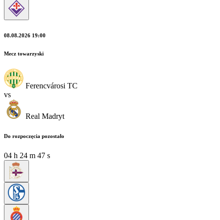
08.08.2026 19:00
Mecz towarzyski
Ferencvárosi TC
vs
Real Madryt
Do rozpoczęcia pozostało
04
h
24
m
47
s