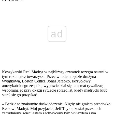
ad
Koszykarski Real Madryt w najbliższy czwartek rozegra ostatni w
tym roku mecz towarzyski. Przeciwnikiem będzie drużyna
wyjątkowa, Boston Celtics. Jonas Jerebko, skrzydłowy
amerykańskiego zespołu, wypowiedział się na temat rywalizacji,
wspominając przy okazji sytuację sprzed lat, kiedy madrycki klub
starał się go pozyskać.
– Będzie to znakomite doświadczenie. Nigdy nie grałem przeciwko
Realowi Madryt. Mój przyjaciel, Jeff Taylor, został przez nich
zatrudniony, więc jestem zachwycony tym wyjazdem i grą