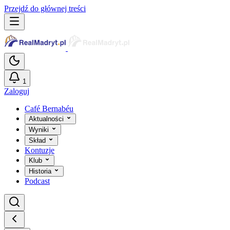
Przejdź do głównej treści
1
Zaloguj
Café Bernabéu
Aktualności
Wyniki
Skład
Kontuzje
Klub
Historia
Podcast