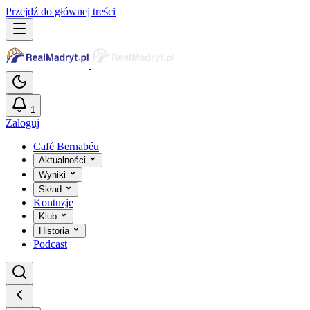
Przejdź do głównej treści
1
Zaloguj
Café Bernabéu
Aktualności
Wyniki
Skład
Kontuzje
Klub
Historia
Podcast