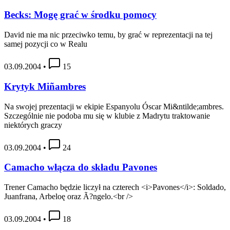
Becks: Mogę grać w środku pomocy
David nie ma nic przeciwko temu, by grać w reprezentacji na tej
samej pozycji co w Realu
03.09.2004
•
15
Krytyk Miñambres
Na swojej prezentacji w ekipie Espanyolu Óscar Mi&ntilde;ambres.
Szczególnie nie podoba mu się w klubie z Madrytu traktowanie
niektórych graczy
03.09.2004
•
24
Camacho włącza do składu Pavones
Trener Camacho będzie liczył na czterech <i>Pavones</i>: Soldado,
Juanfrana, Arbeloę oraz Ã?ngelo.<br />
03.09.2004
•
18