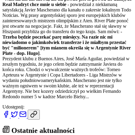
Real Madryt chce mnie u siebie
- powiedział z niekłamaną
satysfakcją Javier Mascherano dla kanału o zakresie lokalnym Todo
Noticias. Wg prasy argentyńskiej sporo jest europejskich klubów
zainteresowanych mistrzem olimpijskim z Aten. River Plate ponoć
jest otwarte na negocjacje. Fakt, że Mascherano stał się sławny w
Hiszpanii przybliża go do transferu do tego kraju. Sam mówi: -
Trzeba będzie poczekać parę miesięcy. Na razie nic mi
niewiadomo o jakimkolwiek transferze i że miałbym przestać
być "milionerem" [tym mianem określa się w Argentynie River
Plate - dop. Hugo]
.
Prezydent klubu z Buenos Aires, José María Aguilar, powiedział w
zeszłym tygodniu, że jego celem będzie zatrzymanie Javiera do
końca roku. Chodzi o wywalczenie ważnych trofeów: Torneo
Aprteura w Argentynie i Copa Libertadores - Liga Mistrzów w
wydaniu południowoamerykańskim. Mascherano jest nie tylko
ważnym ogniwem w swoim klubie, ale też w reprezentacji
Argentyny. Nie bez kozery odziedziczył po wielkim Fernando
Redondo numer 5 w kadrze Marcelo Bielsy...
Udostępnij:
Ostatnie aktualności