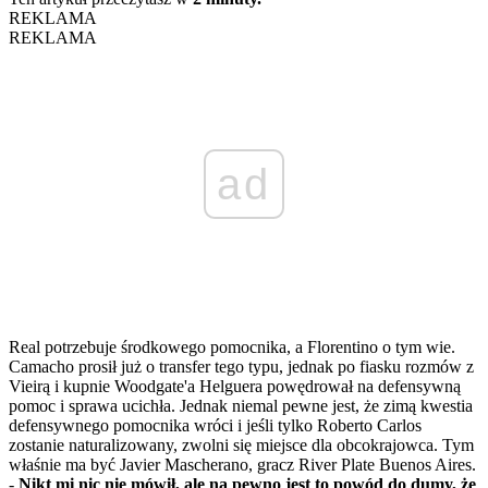
REKLAMA
REKLAMA
ad
Real potrzebuje środkowego pomocnika, a Florentino o tym wie.
Camacho prosił już o transfer tego typu, jednak po fiasku rozmów z
Vieirą i kupnie Woodgate'a Helguera powędrował na defensywną
pomoc i sprawa ucichła. Jednak niemal pewne jest, że zimą kwestia
defensywnego pomocnika wróci i jeśli tylko Roberto Carlos
zostanie naturalizowany, zwolni się miejsce dla obcokrajowca. Tym
właśnie ma być Javier Mascherano, gracz River Plate Buenos Aires.
-
Nikt mi nic nie mówił, ale na pewno jest to powód do dumy, że