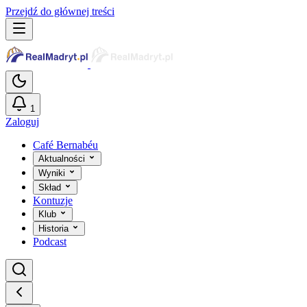
Przejdź do głównej treści
1
Zaloguj
Café Bernabéu
Aktualności
Wyniki
Skład
Kontuzje
Klub
Historia
Podcast