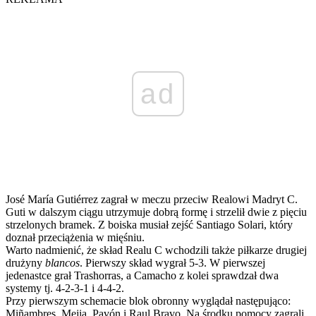
ad
José María Gutiérrez zagrał w meczu przeciw Realowi Madryt C.
Guti w dalszym ciągu utrzymuje dobrą formę i strzelił dwie z pięciu
strzelonych bramek. Z boiska musiał zejść Santiago Solari, który
doznał przeciążenia w mięśniu.
Warto nadmienić, że skład Realu C wchodzili także piłkarze drugiej
drużyny
blancos
. Pierwszy skład wygrał 5-3. W pierwszej
jedenastce grał Trashorras, a Camacho z kolei sprawdzał dwa
systemy tj. 4-2-3-1 i 4-4-2.
Przy pierwszym schemacie blok obronny wyglądał następująco:
Miñambres, Mejia, Pavón i Raul Bravo. Na środku pomocy zagrali