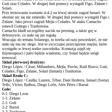
Guti oraz Celades. W drugiej linii pomocy wystąpili Figo, Zidane i
Solari.
Przy trenowaniu wariantu 4-4-2 na lewej stronie zagrał Ismael. W
obornie nic się nie zmieniło. W drugiej linii pomocy wystąpili Figo i
Zidane. Jako pivoci zagrali Mejia i Celades. W ataku Camacho
ustawil Gutiego i Trashorrasa.
Camacho kładł szczególny nacisk na pressing, a także grę w
defensywie, co stało się już regułą.
Wracając do tematu Solariego, to trzeba od razu powiedzieć, że nie
stało się mu nic złego. Jest to zwyczajne przeciążenie mięśni, które
wystąpiło w lewej nodze zawodnika. Kontuzją zajęli się
fizjoterapeuci i jutro będzie wiadomo, czy Solari będzie mógł
trenować.
Skład pierwszej drużyny:
Diego López / César; Miñambres, Mejía, Pavón, Raúl Bravo; Guti,
Celades; Figo, Zidane, Solari (Ismael) i Trashorras
Skład Realu C:
Diego López / Casilla; Lauren, Tébar, Dani Hedrera, Ismael (Soria);
Tello, Víctor; Balboa, Diego León, Aléx Pérez i Barral
Gole:
0-1: Diego Leon
1-1: Zidane
2-1: Guti
2-2: Barral
3-2: Trashorras