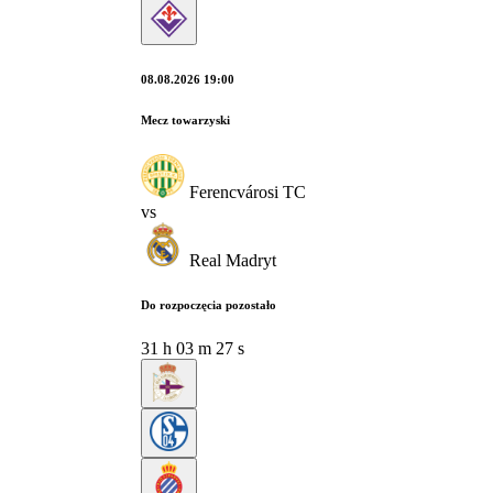
08.08.2026 19:00
Mecz towarzyski
Ferencvárosi TC
vs
Real Madryt
Do rozpoczęcia pozostało
31
h
03
m
26
s