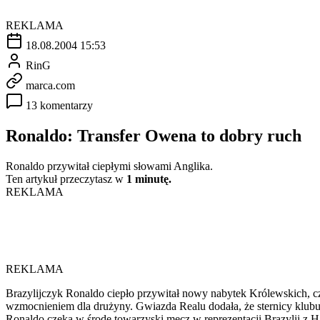
REKLAMA
18.08.2004 15:53
RinG
marca.com
13 komentarzy
Ronaldo: Transfer Owena to dobry ruch
Ronaldo przywitał ciepłymi słowami Anglika.
Ten artykuł przeczytasz w
1 minutę.
REKLAMA
REKLAMA
Brazylijczyk Ronaldo ciepło przywitał nowy nabytek Królewskich, c
wzmocnieniem dla drużyny. Gwiazda Realu dodała, że sternicy klubu
Ronaldo czeka w środę towarzyski mecz w reprezentacji Brazylii z Hai