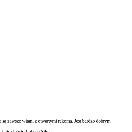
e są zawsze witani z otwartymi rękoma. Jest bardzo dobrym
 Luisa Inácio Lula da Silva.