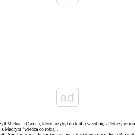
ad
zyli Michaela Owena, który przybył do klubu w sobotę - Dobrzy gracz
 z Madrytu "wiedza co robią".
ti. Spotkanie zostało zorganizowane z inicjatywy prezydenta Brazylii,