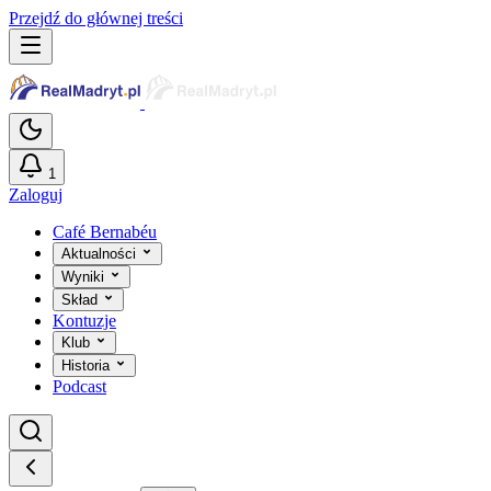
Przejdź do głównej treści
1
Zaloguj
Café Bernabéu
Aktualności
Wyniki
Skład
Kontuzje
Klub
Historia
Podcast