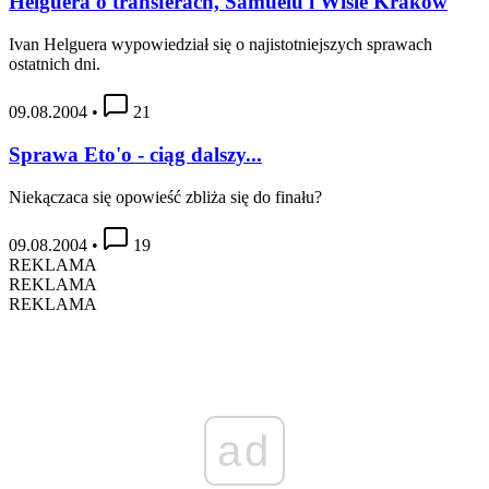
Helguera o transferach, Samuelu i Wiśle Kraków
Ivan Helguera wypowiedział się o najistotniejszych sprawach
ostatnich dni.
09.08.2004
•
21
Sprawa Eto'o - ciąg dalszy...
Niekączaca się opowieść zbliża się do finału?
09.08.2004
•
19
REKLAMA
REKLAMA
REKLAMA
ad