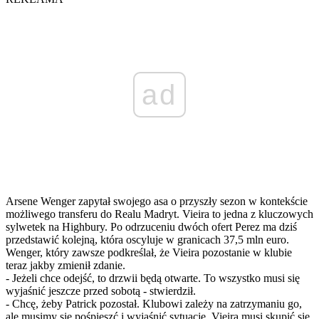
ad
Arsene Wenger zapytał swojego asa o przyszły sezon w kontekście
możliwego transferu do Realu Madryt. Vieira to jedna z kluczowych
sylwetek na Highbury. Po odrzuceniu dwóch ofert Perez ma dziś
przedstawić kolejną, która oscyluje w granicach 37,5 mln euro.
Wenger, który zawsze podkreślał, że Vieira pozostanie w klubie
teraz jakby zmienił zdanie.
- Jeżeli chce odejść, to drzwii będą otwarte. To wszystko musi się
wyjaśnić jeszcze przed sobotą - stwierdził.
- Chcę, żeby Patrick pozostał. Klubowi zależy na zatrzymaniu go,
ale musimy się pośpieszć i wyjaśnić sytuację. Vieira musi skupić się