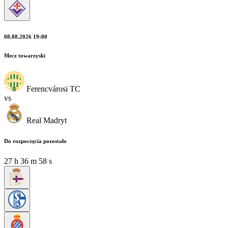
08.08.2026 19:00
Mecz towarzyski
Ferencvárosi TC
vs
Real Madryt
Do rozpoczęcia pozostało
27
h
36
m
57
s