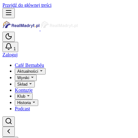
Przejdź do głównej treści
1
Zaloguj
Café Bernabéu
Aktualności
Wyniki
Skład
Kontuzje
Klub
Historia
Podcast