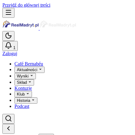
Przejdź do głównej treści
1
Zaloguj
Café Bernabéu
Aktualności
Wyniki
Skład
Kontuzje
Klub
Historia
Podcast