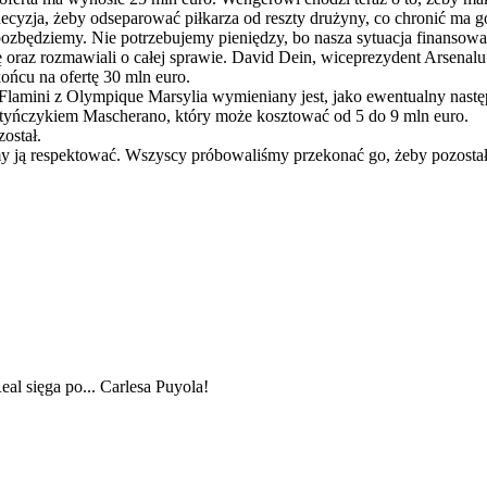
 decyzja, żeby odseparować piłkarza od reszty drużyny, co chronić ma g
e pozbędziemy. Nie potrzebujemy pieniędzy, bo nasza sytuacja finansow
ę oraz rozmawiali o całej sprawie. David Dein, wiceprezydent Arsenalu 
ońcu na ofertę 30 mln euro.
Flamini z Olympique Marsylia wymieniany jest, jako ewentualny następ
entyńczykiem Mascherano, który może kosztować od 5 do 9 mln euro.
został.
usimy ją respektować. Wszyscy próbowaliśmy przekonać go, żeby pozosta
al sięga po... Carlesa Puyola!