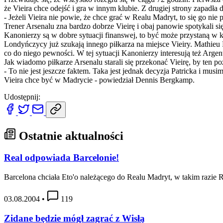
że Vieira chce odejść i gra w innym klubie. Z drugiej strony zapadła
- Jeżeli Vieira nie powie, że chce grać w Realu Madryt, to się go ni
Trener Arsenalu zna bardzo dobrze Vieirę i obaj panowie spotykali si
Kanonierzy są w dobre sytuacji finanswej, to być może przystaną w k
Londyńczycy już szukają innego piłkarza na miejsce Vieiry. Mathieu 
co do niego pewności. W tej sytuacji Kanonierzy interesują też Arg
Jak wiadomo piłkarze Arsenalu starali się przekonać Vieirę, by ten po
- To nie jest jeszcze faktem. Taka jest jednak decyzja Patricka i m
Vieira chce być w Madrycie - powiedział Dennis Bergkamp.
Udostępnij:
Ostatnie aktualności
Real odpowiada Barcelonie!
Barcelona chciała Eto'o należącego do Realu Madryt, w takim razie Re
03.08.2004
•
119
Zidane będzie mógł zagrać z Wisłą