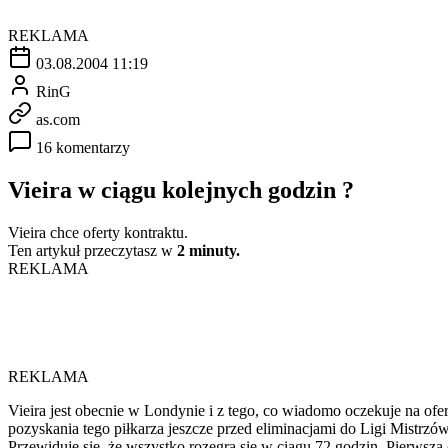
REKLAMA
03.08.2004 11:19
RinG
as.com
16 komentarzy
Vieira w ciągu kolejnych godzin ?
Vieira chce oferty kontraktu.
Ten artykuł przeczytasz w
2 minuty.
REKLAMA
REKLAMA
Vieira jest obecnie w Londynie i z tego, co wiadomo oczekuje na ofe
pozyskania tego piłkarza jeszcze przed eliminacjami do Ligi Mistrzó
Przewiduje się, że wszystko rozegra się w ciągu 72 godzin. Pierwsza