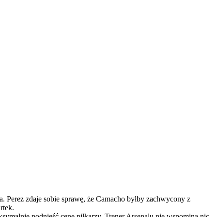
iona. Perez zdaje sobie sprawę, że Camacho byłby zachwycony z
rtek.
ksymalnie podnieść cenę piłkarzy. Trener Arsenalu nie wspomina nic,