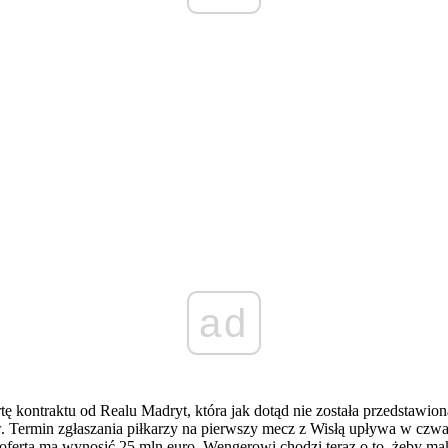
ad
rtę kontraktu od Realu Madryt, która jak dotąd nie została przedstaw
w. Termin zgłaszania piłkarzy na pierwszy mecz z Wisłą upływa w czwa
 oferta ma wynosić 25 mln euro. Wengerowi chodzi teraz o to, żeby ma