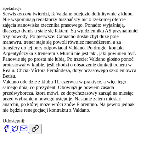
Spekulacje:
Serwis
as.com
twierdzi, iż Valdano odejdzie definitywnie z klubu.
Nie wspominają redaktorzy hiszpańscy nic o rzekomej ofercie
zajęcia stanowiska rzecznika prasowego. Ponadto wyjaśniają,
dlaczego dymisja staje się faktem. Są wg dziennika AS przynajmniej
trzy powody. Po pierwsze: Camacho dostał zbyt duże pole
manewru, trener staje się powoli również menedżerem, a za
transfery do tej pory odpowiadał Valdano. Po drugie: kontakt
Argentyńczyka z trenerem z Murcii nie jest taki, jaki powinien być.
Panowie się po prostu nie lubią. Po trzecie: Valdano głośno ponoć
protestował w klubie, jeśli chodzi o obsadzenie dunkcji trenera w
Realu. Chciał Víctora Fernándeza, dotychczasowego szkoleniowca
Betisu.
Valdano odejdzie z klubu 11. czerwca w praktyce, a więc tego
samego dnia, co prezydent. Obowiązuje bowiem zasada
przedwyborcza, ktora mówi, że dotychczasowy zarząd na miesiąc
przed wybraniem nowego ustępuje. Nastanie zatem miesiąc
anarchii, po której może wróci znów Florentino. Na pewno jednak
nie będzie renegocjacji kontraktu z Valdano.
Udostępnij: