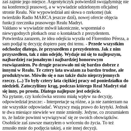
zaś zajmie jego miejsce. Argentyńczyk potwierdził swojądymisję nie
na konferencji prasowej, a w wywiadzie udzielonym oficjalnej
stronie Realu. Nie wypowiedział ani słowa o rzekomej (tak
twierdziło Radio MARCA jeszcze dziś), nowej ofercie objęcia
funkcji rzecznika prasowego Realu Madryt.
Valdano w wywiadzie mówił lakonicznie, wspomniał o
niewygodnych plotkach oraz o kontaktach z prezydentem.
Potwierdza zarazem, że idea odejścia wyszła od Florentino Péreza, a
sam podjął tę decyzję dopiero parę dni temu. -
Przede wszystkim
odchodzę dlatego, że przyszedłem z prezydentem. Jak z nim
przyszedłem, tak z nim odejdę. Wydaje mi się to najlepszym,
najbardziej racjonalnym i najbardziej honorowym
rozwiązaniem. Po drugie pracowało mi się bardzo dobrze z
innymi w Realu. Te cztery lata uważam za bardzo trudne, ale
produktywne. Mówiło się o nas także dużo nieprzyjemnych
rzeczy. (...) To były cztery lata ciężkiej pracy od poniedziałku do
niedzieli. Zatoczyliśmy krąg, podczas którego Real Madryt stał
się inny, po prostu. Dlatego najlepsze jest odejście.
Na pytanie, czy końcówka sezonu miałą wpływ na decyzję,
odpowiedział jeszcze: - Interpretacje są różne, a ja nie zamierzam na
nie wszystkie odpowiadać. Wszyscy mają prawo do krytyki. Jednak
te dwa miesiące niewiele we mnie zmieniły. Jedyne, co zrozumiałem
to, że ludzie powinni wywiązywać się ze swoich obowiązków.
Osobiście zaś zawsze marzyłem o wróceniu do życia. To też
zmusiło mnie do podjęcia takiej, a nie innej decyzji.