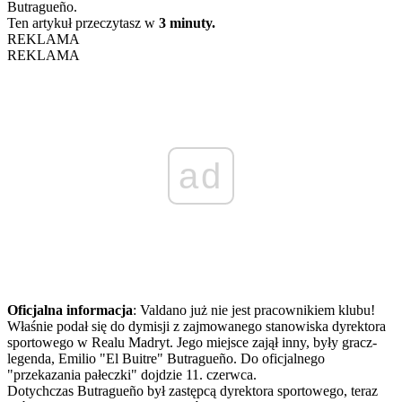
Butragueño.
Ten artykuł przeczytasz w
3 minuty.
REKLAMA
REKLAMA
ad
Oficjalna informacja
: Valdano już nie jest pracownikiem klubu!
Właśnie podał się do dymisji z zajmowanego stanowiska dyrektora
sportowego w Realu Madryt. Jego miejsce zajął inny, były gracz-
legenda, Emilio "El Buitre" Butragueño. Do oficjalnego
"przekazania pałeczki" dojdzie 11. czerwca.
Dotychczas Butragueño był zastępcą dyrektora sportowego, teraz