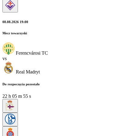
08.08.2026 19:00
Mecz towarzyski
Ferencvárosi TC
vs
Real Madryt
Do rozpoczęcia pozostało
22
h
05
m
54
s