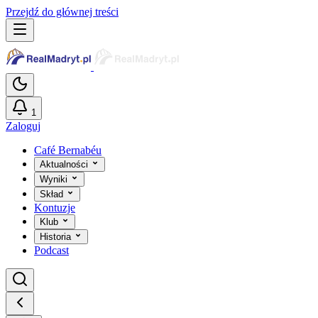
Przejdź do głównej treści
1
Zaloguj
Café Bernabéu
Aktualności
Wyniki
Skład
Kontuzje
Klub
Historia
Podcast