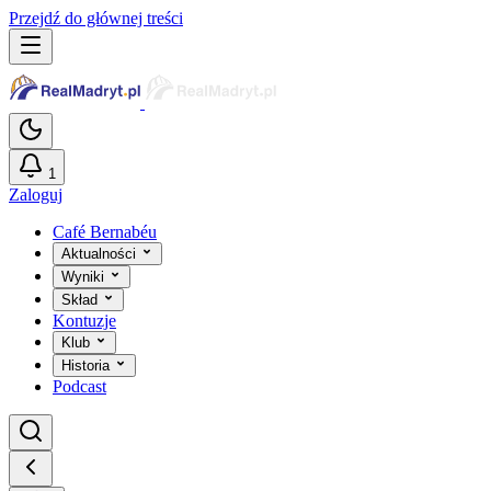
Przejdź do głównej treści
1
Zaloguj
Café Bernabéu
Aktualności
Wyniki
Skład
Kontuzje
Klub
Historia
Podcast