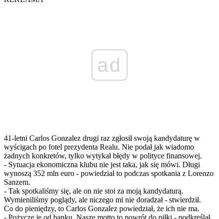
ad
41-letni Carlos Gonzalez drugi raz zgłosił swoją kandydaturę w
wyścigach po fotel prezydenta Realu. Nie podał jak wiadomo
żadnych konkretów, tylko wytykał błędy w polityce finansowej.
- Sytuacja ekonomiczna klubu nie jest taka, jak się mówi. Długi
wynoszą 352 mln euro - powiedział to podczas spotkania z Lorenzo
Sanzem.
- Tak spotkaliśmy się, ale on nie stoi za moją kandydaturą.
Wymieniliśmy poglądy, ale niczego mi nie doradzał - stwierdził.
Co do pieniędzy, to Carlos Gonzalez powiedział, że ich nie ma.
- Pożyczę je od banku. Nasze motto to powrót do piłki - podkreślał.