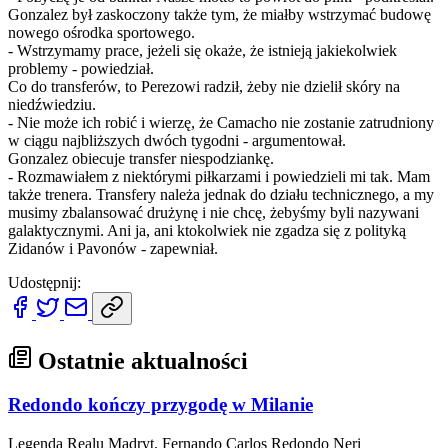
Gonzalez był zaskoczony także tym, że miałby wstrzymać budowę
nowego ośrodka sportowego.
- Wstrzymamy prace, jeżeli się okaże, że istnieją jakiekolwiek
problemy - powiedział.
Co do transferów, to Perezowi radził, żeby nie dzielił skóry na
niedźwiedziu.
- Nie może ich robić i wierzę, że Camacho nie zostanie zatrudniony
w ciągu najbliższych dwóch tygodni - argumentował.
Gonzalez obiecuje transfer niespodziankę.
- Rozmawiałem z niektórymi piłkarzami i powiedzieli mi tak. Mam
także trenera. Transfery należa jednak do działu technicznego, a my
musimy zbalansować drużynę i nie chcę, żebyśmy byli nazywani
galaktycznymi. Ani ja, ani ktokolwiek nie zgadza się z polityką
Zidanów i Pavonów - zapewniał.
Udostępnij:
Ostatnie aktualności
Redondo kończy przygodę w Milanie
Legenda Realu Madryt, Fernando Carlos Redondo Neri