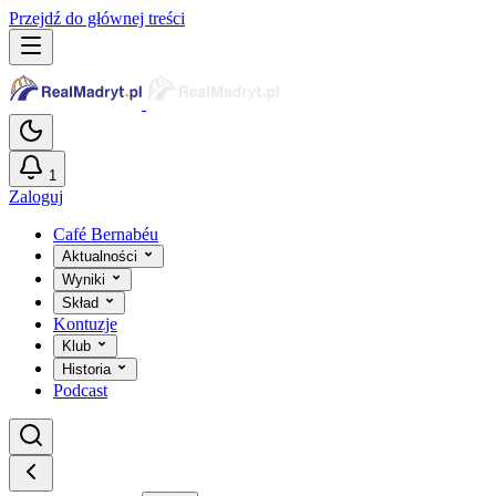
Przejdź do głównej treści
1
Zaloguj
Café Bernabéu
Aktualności
Wyniki
Skład
Kontuzje
Klub
Historia
Podcast