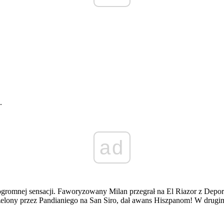
.
ad
ogromnej sensacji. Faworyzowany Milan przegrał na El Riazor z Dep
trzelony przez Pandianiego na San Siro, dał awans Hiszpanom! W drugi