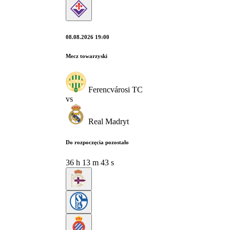
08.08.2026 19:00
Mecz towarzyski
Ferencvárosi TC
vs
Real Madryt
Do rozpoczęcia pozostało
36
h
13
m
43
s