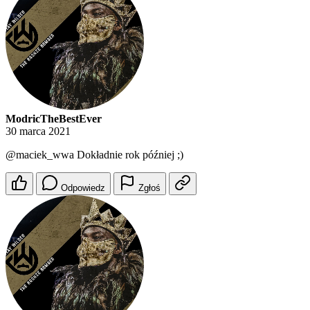
ModricTheBestEver
30 marca 2021
@maciek_wwa
Dokładnie rok później ;)
Odpowiedz
Zgłoś