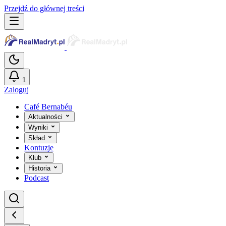
Przejdź do głównej treści
1
Zaloguj
Café Bernabéu
Aktualności
Wyniki
Skład
Kontuzje
Klub
Historia
Podcast