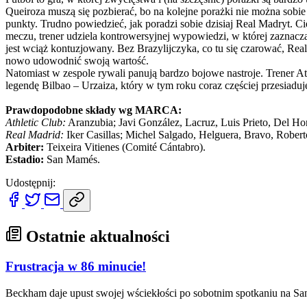
Queiroza muszą się pozbierać, bo na kolejne porażki nie można sobie 
punkty. Trudno powiedzieć, jak poradzi sobie dzisiaj Real Madryt. 
meczu, trener udziela kontrowersyjnej wypowiedzi, w której zaznacz
jest wciąż kontuzjowany. Bez Brazylijczyka, co tu się czarować, Rea
nowo udowodnić swoją wartość.
Natomiast w zespole rywali panują bardzo bojowe nastroje. Trener A
legendę Bilbao – Urzaiza, który w tym roku coraz częściej przesiad
Prawdopodobne składy wg MARCA:
Athletic Club:
Aranzubia; Javi González, Lacruz, Luis Prieto, Del Hor
Real Madrid:
Iker Casillas; Michel Salgado, Helguera, Bravo, Robert
Arbiter:
Teixeira Vitienes (Comité Cántabro).
Estadio:
San Mamés.
Udostępnij:
Ostatnie aktualności
Frustracja w 86 minucie!
Beckham daje upust swojej wściekłości po sobotnim spotkaniu na S