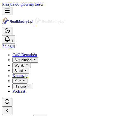
Przejdź do głównej treści
1
Zaloguj
Café Bernabéu
Aktualności
Wyniki
Skład
Kontuzje
Klub
Historia
Podcast