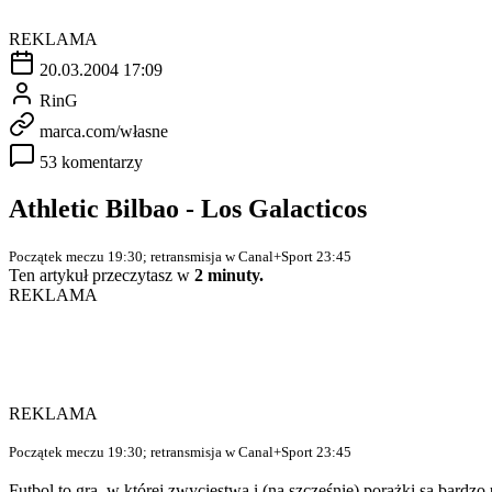
REKLAMA
20.03.2004 17:09
RinG
marca.com/własne
53 komentarzy
Athletic Bilbao - Los Galacticos
Początek meczu 19:30; retransmisja w Canal+Sport 23:45
Ten artykuł przeczytasz w
2 minuty.
REKLAMA
REKLAMA
Początek meczu 19:30; retransmisja w Canal+Sport 23:45
Futbol to gra, w której zwycięstwa i (na szczęśnie) porażki są bardz