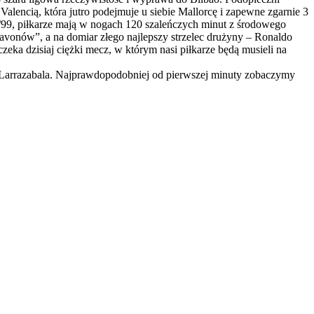
Valencią, która jutro podejmuje u siebie Mallorcę i zapewne zgarnie 3
8/99, piłkarze mają w nogach 120 szaleńczych minut z środowego
avonów”, a na domiar złego najlepszy strzelec drużyny – Ronaldo
zeka dzisiaj ciężki mecz, w którym nasi piłkarze będą musieli na
az Larrazabala. Najprawdopodobniej od pierwszej minuty zobaczymy