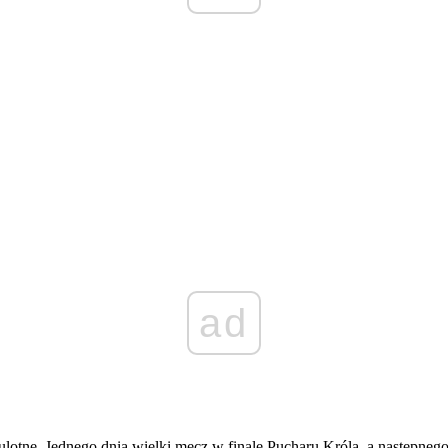
ad
o ulotne. Jednego dnia wielki mecz w finale Pucharu Króla, a następne