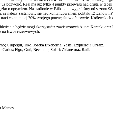
już pozwolić. Real ma już tylko 4 punkty przewagi nad drugą w tabeli 
Ciężko o optymizm. Na stadionie w Bilbao nie wygraliśmy od sezonu 9
a, że należy zastanowić się nad kontynuowaniem polityki „Zidanów i P
l traci co najmniej 30% swojego potencjału w ofensywie. Królewskich c
thletic nie będzie mógł skorzystać z zawieszonych Aitora Karanki or
uje na ławce rezerwowych.
no; Gurpegui, Tiko, Joseba Etxeberria, Yeste, Ezquerro; i Urzaiz.
o Carlos; Figo, Guti, Beckham, Solari; Zidane oraz Raúl.
an Mames.