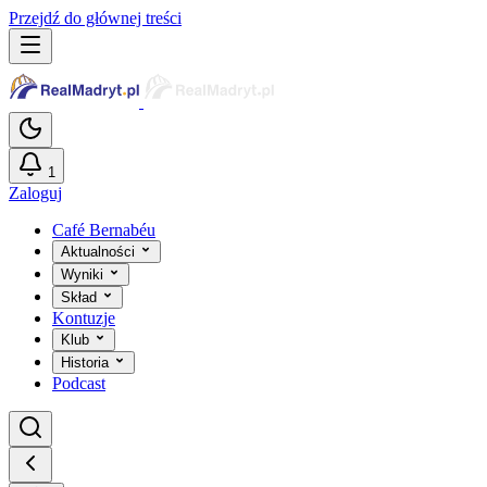
Przejdź do głównej treści
1
Zaloguj
Café Bernabéu
Aktualności
Wyniki
Skład
Kontuzje
Klub
Historia
Podcast