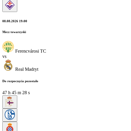
08.08.2026 19:00
Mecz towarzyski
Ferencvárosi TC
vs
Real Madryt
Do rozpoczęcia pozostało
47
h
45
m
28
s