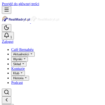
Przejdź do głównej treści
1
Zaloguj
Café Bernabéu
Aktualności
Wyniki
Skład
Kontuzje
Klub
Historia
Podcast