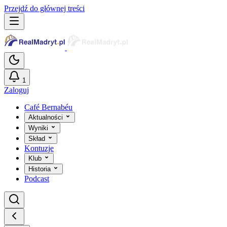
Przejdź do głównej treści
1
Zaloguj
Café Bernabéu
Aktualności
Wyniki
Skład
Kontuzje
Klub
Historia
Podcast