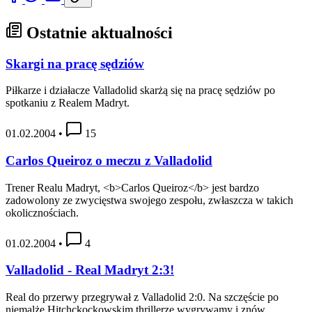
Ostatnie aktualności
Skargi na pracę sędziów
Piłkarze i działacze Valladolid skarżą się na pracę sędziów po
spotkaniu z Realem Madryt.
01.02.2004
•
15
Carlos Queiroz o meczu z Valladolid
Trener Realu Madryt, <b>Carlos Queiroz</b> jest bardzo
zadowolony ze zwycięstwa swojego zespołu, zwłaszcza w takich
okolicznościach.
01.02.2004
•
4
Valladolid - Real Madryt 2:3!
Real do przerwy przegrywał z Valladolid 2:0. Na szczęście po
niemalże Hitchckockowskim thrillerze wygrywamy i znów