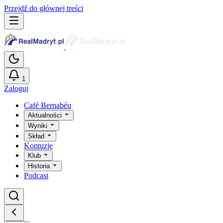
Przejdź do głównej treści
1
Zaloguj
Café Bernabéu
Aktualności
Wyniki
Skład
Kontuzje
Klub
Historia
Podcast