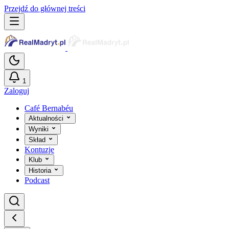
Przejdź do głównej treści
1
Zaloguj
Café Bernabéu
Aktualności
Wyniki
Skład
Kontuzje
Klub
Historia
Podcast