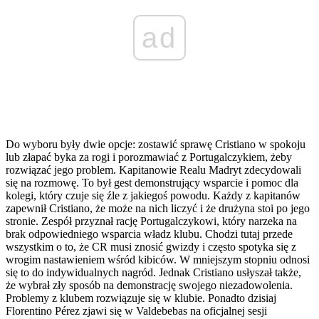
ad
Do wyboru były dwie opcje: zostawić sprawę Cristiano w spokoju
lub złapać byka za rogi i porozmawiać z Portugalczykiem, żeby
rozwiązać jego problem. Kapitanowie Realu Madryt zdecydowali
się na rozmowę. To był gest demonstrujący wsparcie i pomoc dla
kolegi, który czuje się źle z jakiegoś powodu. Każdy z kapitanów
zapewnił Cristiano, że może na nich liczyć i że drużyna stoi po jego
stronie. Zespół przyznał rację Portugalczykowi, który narzeka na
brak odpowiedniego wsparcia władz klubu. Chodzi tutaj przede
wszystkim o to, że CR musi znosić gwizdy i często spotyka się z
wrogim nastawieniem wśród kibiców. W mniejszym stopniu odnosi
się to do indywidualnych nagród. Jednak Cristiano usłyszał także,
że wybrał zły sposób na demonstrację swojego niezadowolenia.
Problemy z klubem rozwiązuje się w klubie. Ponadto dzisiaj
Florentino Pérez zjawi się w Valdebebas na oficjalnej sesji