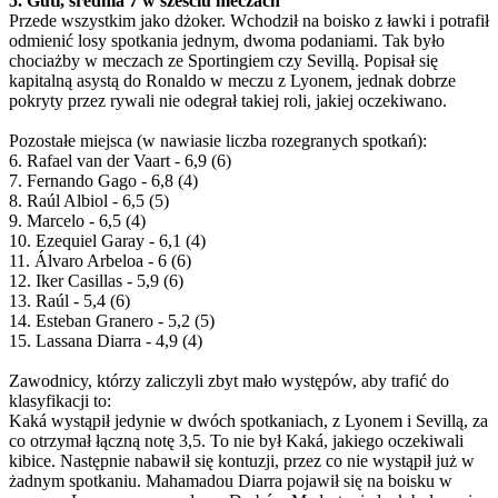
5. Guti, średnia 7 w sześciu meczach
Przede wszystkim jako dżoker. Wchodził na boisko z ławki i potrafił
odmienić losy spotkania jednym, dwoma podaniami. Tak było
chociażby w meczach ze Sportingiem czy Sevillą. Popisał się
kapitalną asystą do Ronaldo w meczu z Lyonem, jednak dobrze
pokryty przez rywali nie odegrał takiej roli, jakiej oczekiwano.
Pozostałe miejsca (w nawiasie liczba rozegranych spotkań):
6. Rafael van der Vaart - 6,9 (6)
7. Fernando Gago - 6,8 (4)
8. Raúl Albiol - 6,5 (5)
9. Marcelo - 6,5 (4)
10. Ezequiel Garay - 6,1 (4)
11. Álvaro Arbeloa - 6 (6)
12. Iker Casillas - 5,9 (6)
13. Raúl - 5,4 (6)
14. Esteban Granero - 5,2 (5)
15. Lassana Diarra - 4,9 (4)
Zawodnicy, którzy zaliczyli zbyt mało występów, aby trafić do
klasyfikacji to:
Kaká wystąpił jedynie w dwóch spotkaniach, z Lyonem i Sevillą, za
co otrzymał łączną notę 3,5. To nie był Kaká, jakiego oczekiwali
kibice. Następnie nabawił się kontuzji, przez co nie wystąpił już w
żadnym spotkaniu. Mahamadou Diarra pojawił się na boisku w