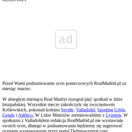
ad
Przed Wami podsumowanie ocen pomeczowych RealMadrid.pl za
miesiąc marzec.
W ubiegłym miesiącu Real Madryt rozegrał pięć spotkań w lidze
hiszpańskiej. Wszystkie mecze zakończyły się zwycięstwem
Królewskich, pokonali kolejno
Sevillę
,
Valladolid
,
Sporting Gijón
,
Getafe
i
Atlético
, W Lidze Mistrzów zremisowaliśmy z
Lyonem
. W
spotkaniu z Valladolidem redakcja RealMadrid.pl nie wystawiała
swoich ocen, dlatego w podsumowaniu będziemy się sugerować
ocenami wystawionymi przez portal Defensacentral.com.