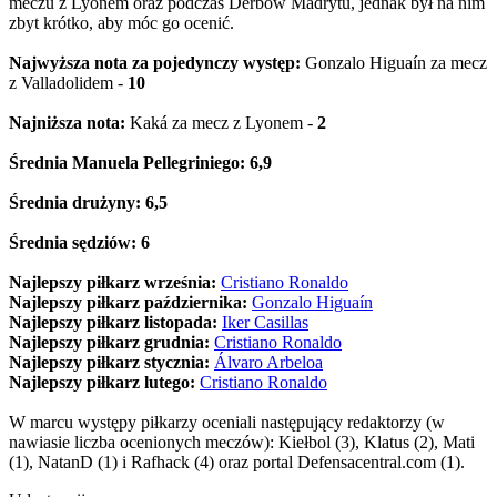
meczu z Lyonem oraz podczas Derbów Madrytu, jednak był na nim
zbyt krótko, aby móc go ocenić.
Najwyższa nota za pojedynczy występ:
Gonzalo Higuaín za mecz
z Valladolidem -
10
Najniższa nota:
Kaká za mecz z Lyonem -
2
Średnia Manuela Pellegriniego: 6,9
Średnia drużyny: 6,5
Średnia sędziów: 6
Najlepszy piłkarz września:
Cristiano Ronaldo
Najlepszy piłkarz października:
Gonzalo Higuaín
Najlepszy piłkarz listopada:
Iker Casillas
Najlepszy piłkarz grudnia:
Cristiano Ronaldo
Najlepszy piłkarz stycznia:
Álvaro Arbeloa
Najlepszy piłkarz lutego:
Cristiano Ronaldo
W marcu występy piłkarzy oceniali następujący redaktorzy (w
nawiasie liczba ocenionych meczów): Kiełbol (3), Klatus (2), Mati
(1), NatanD (1) i Rafhack (4) oraz portal Defensacentral.com (1).