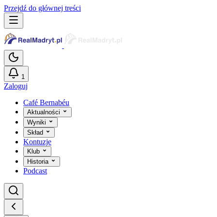
Przejdź do głównej treści
1
Zaloguj
Café Bernabéu
Aktualności
Wyniki
Skład
Kontuzje
Klub
Historia
Podcast