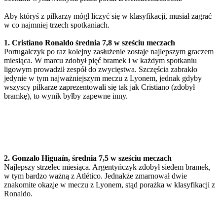
Aby któryś z piłkarzy mógł liczyć się w klasyfikacji, musiał zagrać
w co najmniej trzech spotkaniach.
1. Cristiano Ronaldo średnia 7,8 w sześciu meczach
Portugalczyk po raz kolejny zasłużenie zostaje najlepszym graczem
miesiąca. W marcu zdobył pięć bramek i w każdym spotkaniu
ligowym prowadził zespół do zwycięstwa. Szczęścia zabrakło
jedynie w tym najważniejszym meczu z Lyonem, jednak gdyby
wszyscy piłkarze zaprezentowali się tak jak Cristiano (zdobył
bramkę), to wynik byłby zapewne inny.
2. Gonzalo Higuaín, średnia 7,5 w sześciu meczach
Najlepszy strzelec miesiąca. Argentyńczyk zdobył siedem bramek,
w tym bardzo ważną z Atlético. Jednakże zmarnował dwie
znakomite okazje w meczu z Lyonem, stąd porażka w klasyfikacji z
Ronaldo.