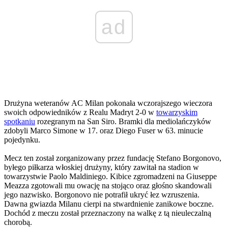
ad
Drużyna weteranów AC Milan pokonała wczorajszego wieczora
swoich odpowiedników z Realu Madryt 2-0 w
towarzyskim
spotkaniu
rozegranym na San Siro. Bramki dla mediolańczyków
zdobyli Marco Simone w 17. oraz Diego Fuser w 63. minucie
pojedynku.
Mecz ten został zorganizowany przez fundację Stefano Borgonovo,
byłego piłkarza włoskiej drużyny, który zawitał na stadion w
towarzystwie Paolo Maldiniego. Kibice zgromadzeni na Giuseppe
Meazza zgotowali mu owację na stojąco oraz głośno skandowali
jego nazwisko. Borgonovo nie potrafił ukryć łez wzruszenia.
Dawna gwiazda Milanu cierpi na stwardnienie zanikowe boczne.
Dochód z meczu został przeznaczony na walkę z tą nieuleczalną
chorobą.