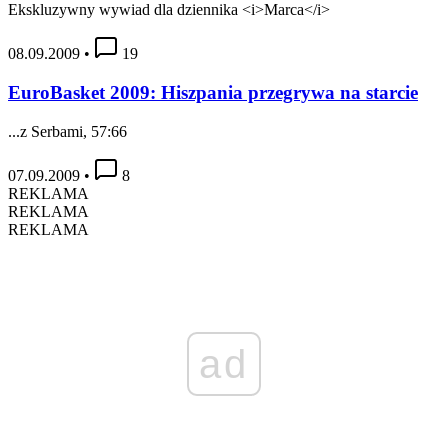
Ekskluzywny wywiad dla dziennika <i>Marca</i>
08.09.2009
•
19
EuroBasket 2009: Hiszpania przegrywa na starcie
...z Serbami, 57:66
07.09.2009
•
8
REKLAMA
REKLAMA
REKLAMA
ad