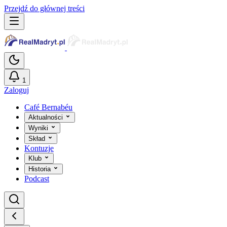
Przejdź do głównej treści
1
Zaloguj
Café Bernabéu
Aktualności
Wyniki
Skład
Kontuzje
Klub
Historia
Podcast