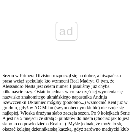
ad
Sezon w Primera Division rozpoczął się na dobre, a hiszpańska
prasa wciąż spekuluje kto wzmocni Real Madryt. O tym, że
Alessandro Nesta jest celem numer 1 pisaliśmy już chyba
kilkanaście razy. Ostatnio jednak w co raz częściej wymienia się
nazwisko znakomitego ukraińskiego napastnika Andrija
Szewczenki! Ukrainiec mógłby (podobno...) wzmocnić Real już w
grudniu, gdyż w AC Milan (swym obecnym klubie) nie czuje się
najlepiej. Włoska drużyna słabo zaczęła sezon. Po 9 kolejkach Serie
A jest na 5 miejscu ze stratą 5 punktów do lidera (chociaż jak to jest
słabo to co powiedzieć o Realu...). Myślę jednak, że może to się
okazać kolejną dziennikarską kaczką, gdyż zarówno madrycki klub