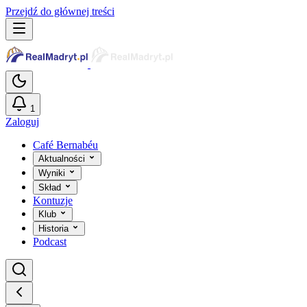
Przejdź do głównej treści
1
Zaloguj
Café Bernabéu
Aktualności
Wyniki
Skład
Kontuzje
Klub
Historia
Podcast