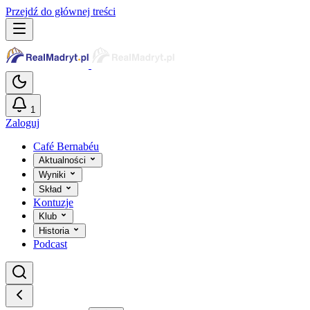
Przejdź do głównej treści
1
Zaloguj
Café Bernabéu
Aktualności
Wyniki
Skład
Kontuzje
Klub
Historia
Podcast