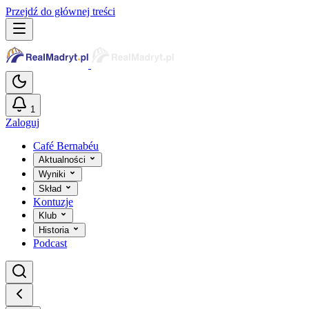
Przejdź do głównej treści
1
Zaloguj
Café Bernabéu
Aktualności
Wyniki
Skład
Kontuzje
Klub
Historia
Podcast