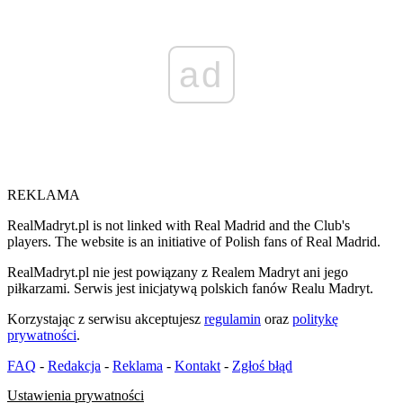
ad
REKLAMA
RealMadryt.pl is not linked with Real Madrid and the Club's
players. The website is an initiative of Polish fans of Real Madrid.
RealMadryt.pl nie jest powiązany z Realem Madryt ani jego
piłkarzami. Serwis jest inicjatywą polskich fanów Realu Madryt.
Korzystając z serwisu akceptujesz
regulamin
oraz
politykę
prywatności
.
FAQ
-
Redakcja
-
Reklama
-
Kontakt
-
Zgłoś błąd
Ustawienia prywatności