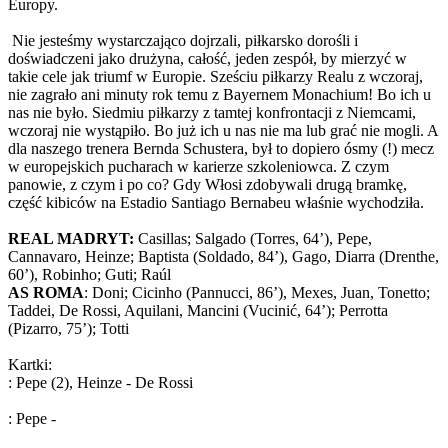
Europy.
Nie jesteśmy wystarczająco dojrzali, piłkarsko dorośli i
doświadczeni jako drużyna, całość, jeden zespół, by mierzyć w
takie cele jak triumf w Europie. Sześciu piłkarzy Realu z wczoraj,
nie zagrało ani minuty rok temu z Bayernem Monachium! Bo ich u
nas nie było. Siedmiu piłkarzy z tamtej konfrontacji z Niemcami,
wczoraj nie wystąpiło. Bo już ich u nas nie ma lub grać nie mogli. A
dla naszego trenera Bernda Schustera, był to dopiero ósmy (!) mecz
w europejskich pucharach w karierze szkoleniowca. Z czym
panowie, z czym i po co? Gdy Włosi zdobywali drugą bramkę,
część kibiców na Estadio Santiago Bernabeu właśnie wychodziła.
REAL MADRYT:
Casillas; Salgado (Torres, 64’), Pepe,
Cannavaro, Heinze; Baptista (Soldado, 84’), Gago, Diarra (Drenthe,
60’), Robinho; Guti; Raúl
AS ROMA
: Doni; Cicinho (Pannucci, 86’), Mexes, Juan, Tonetto;
Taddei, De Rossi, Aquilani, Mancini (Vucinić, 64’); Perrotta
(Pizarro, 75’); Totti
Kartki:
: Pepe (2), Heinze - De Rossi
: Pepe -