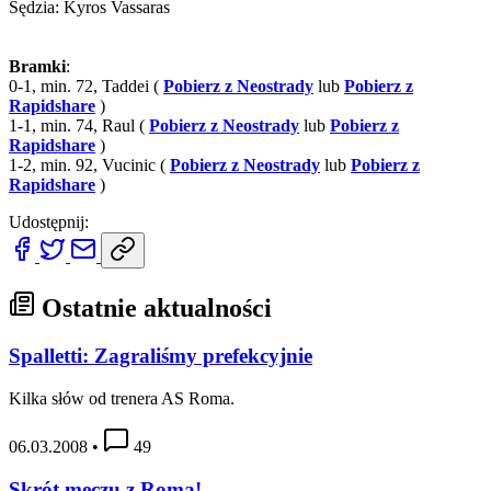
Sędzia: Kyros Vassaras
Bramki
:
0-1, min. 72, Taddei (
Pobierz z Neostrady
lub
Pobierz z
Rapidshare
)
1-1, min. 74, Raul (
Pobierz z Neostrady
lub
Pobierz z
Rapidshare
)
1-2, min. 92, Vucinic (
Pobierz z Neostrady
lub
Pobierz z
Rapidshare
)
Udostępnij:
Ostatnie aktualności
Spalletti: Zagraliśmy prefekcyjnie
Kilka słów od trenera AS Roma.
06.03.2008
•
49
Skrót meczu z Romą!