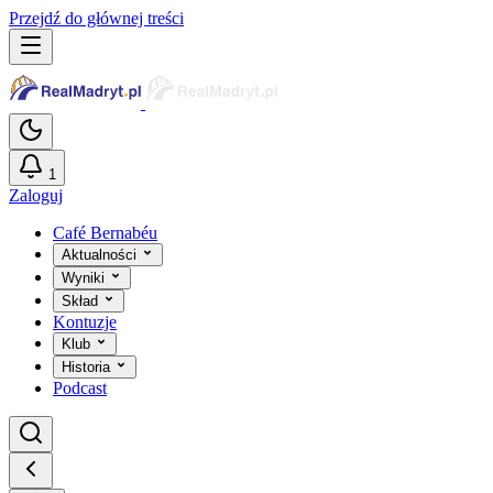
Przejdź do głównej treści
1
Zaloguj
Café Bernabéu
Aktualności
Wyniki
Skład
Kontuzje
Klub
Historia
Podcast