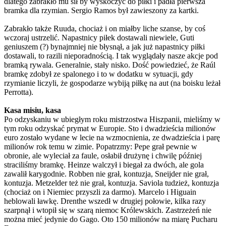
dlatego zabrakło mu sił by wyskoczyć do piłki i padła pierwsza
bramka dla rzymian. Sergio Ramos był zawieszony za kartki.
Zabrakło także Ruuda, chociaż i on miałby liche szanse, by coś
wczoraj ustrzelić. Napastnicy piłek dostawali niewiele, Guti
geniuszem (?) bynajmniej nie błysnął, a jak już napastnicy piłki
dostawali, to razili nieporadnością. I tak wyglądały nasze akcje pod
bramką rywala. Generalnie, stały nisko. Dość powiedzieć, że Raúl
bramkę zdobył ze spalonego i to w dodatku w sytuacji, gdy
rzymianie liczyli, że gospodarze wybiją piłkę na aut (na boisku leżał
Perrotta).
Kasa misiu, kasa
Po odzyskaniu w ubiegłym roku mistrzostwa Hiszpanii, mieliśmy w
tym roku odzyskać prymat w Europie. Sto i dwadzieścia milionów
euro zostało wydane w lecie na wzmocnienia, ze dwadzieścia i parę
milionów rok temu w zimie. Popatrzmy: Pepe grał pewnie w
obronie, ale wyleciał za faule, osłabił drużynę i chwilę później
straciliśmy bramkę. Heinze walczył i biegał za dwóch, ale gola
zawalił karygodnie. Robben nie grał, kontuzja, Sneijder nie grał,
kontuzja. Metzelder też nie grał, kontuzja. Saviola tudzież, kontuzja
(chociaż on i Niemiec przyszli za darmo). Marcelo i Higuain
heblowali ławkę. Drenthe wszedł w drugiej połowie, kilka razy
szarpnął i wtopił się w szarą niemoc Królewskich. Zastrzeżeń nie
można mieć jedynie do Gago. Oto 150 milionów na miarę Pucharu