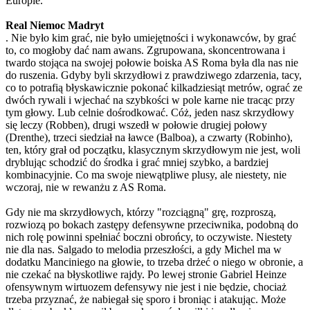
Europie.
Real Niemoc Madryt
. Nie było kim grać, nie było umiejętności i wykonawców, by grać
to, co mogłoby dać nam awans. Zgrupowana, skoncentrowana i
twardo stojąca na swojej połowie boiska AS Roma była dla nas nie
do ruszenia. Gdyby byli skrzydłowi z prawdziwego zdarzenia, tacy,
co to potrafią błyskawicznie pokonać kilkadziesiąt metrów, ograć ze
dwóch rywali i wjechać na szybkości w pole karne nie tracąc przy
tym głowy. Lub celnie dośrodkować. Cóż, jeden nasz skrzydłowy
się leczy (Robben), drugi wszedł w połowie drugiej połowy
(Drenthe), trzeci siedział na ławce (Balboa), a czwarty (Robinho),
ten, który grał od początku, klasycznym skrzydłowym nie jest, woli
dryblując schodzić do środka i grać mniej szybko, a bardziej
kombinacyjnie. Co ma swoje niewątpliwe plusy, ale niestety, nie
wczoraj, nie w rewanżu z AS Roma.
Gdy nie ma skrzydłowych, którzy "rozciągną" grę, rozproszą,
rozwiozą po bokach zastępy defensywne przeciwnika, podobną do
nich rolę powinni spełniać boczni obrońcy, to oczywiste. Niestety
nie dla nas. Salgado to melodia przeszłości, a gdy Michel ma w
dodatku Manciniego na głowie, to trzeba drżeć o niego w obronie, a
nie czekać na błyskotliwe rajdy. Po lewej stronie Gabriel Heinze
ofensywnym wirtuozem defensywy nie jest i nie będzie, chociaż
trzeba przyznać, że nabiegał się sporo i broniąc i atakując. Może