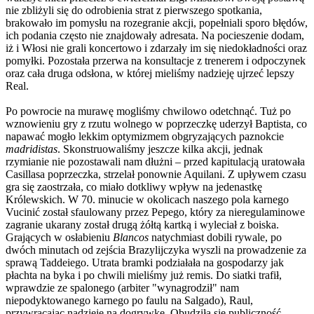
nie zbliżyli się do odrobienia strat z pierwszego spotkania,
brakowało im pomysłu na rozegranie akcji, popełniali sporo błędów,
ich podania często nie znajdowały adresata. Na pocieszenie dodam,
iż i Włosi nie grali koncertowo i zdarzały im się niedokładności oraz
pomyłki. Pozostała przerwa na konsultacje z trenerem i odpoczynek
oraz cała druga odsłona, w której mieliśmy nadzieję ujrzeć lepszy
Real.
Po powrocie na murawę mogliśmy chwilowo odetchnąć. Tuż po
wznowieniu gry z rzutu wolnego w poprzeczkę uderzył Baptista, co
napawać mogło lekkim optymizmem obgryzających paznokcie
madridistas
. Skonstruowaliśmy jeszcze kilka akcji, jednak
rzymianie nie pozostawali nam dłużni – przed kapitulacją uratowała
Casillasa poprzeczka, strzelał ponownie Aquilani. Z upływem czasu
gra się zaostrzała, co miało dotkliwy wpływ na jedenastkę
Królewskich. W 70. minucie w okolicach naszego pola karnego
Vucinić został sfaulowany przez Pepego, który za nieregulaminowe
zagranie ukarany został drugą żółtą kartką i wyleciał z boiska.
Grających w osłabieniu
Blancos
natychmiast dobili rywale, po
dwóch minutach od zejścia Brazylijczyka wyszli na prowadzenie za
sprawą Taddeiego. Utrata bramki podziałała na gospodarzy jak
płachta na byka i po chwili mieliśmy już remis. Do siatki trafił,
wprawdzie ze spalonego (arbiter "wynagrodził" nam
niepodyktowanego karnego po faulu na Salgado), Raul,
przywracając nadzieję na dogrywkę. Obudziła się publiczność,