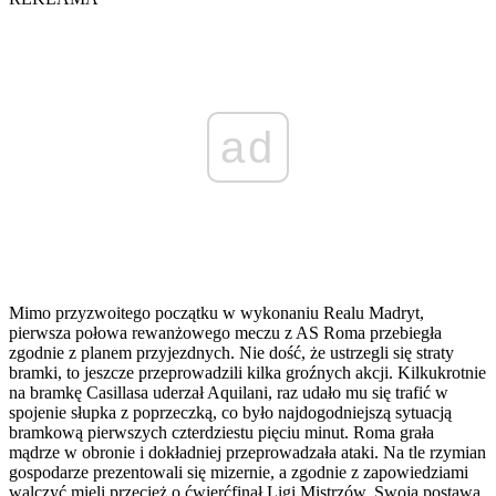
ad
Mimo przyzwoitego początku w wykonaniu Realu Madryt,
pierwsza połowa rewanżowego meczu z AS Roma przebiegła
zgodnie z planem przyjezdnych. Nie dość, że ustrzegli się straty
bramki, to jeszcze przeprowadzili kilka groźnych akcji. Kilkukrotnie
na bramkę Casillasa uderzał Aquilani, raz udało mu się trafić w
spojenie słupka z poprzeczką, co było najdogodniejszą sytuacją
bramkową pierwszych czterdziestu pięciu minut. Roma grała
mądrze w obronie i dokładniej przeprowadzała ataki. Na tle rzymian
gospodarze prezentowali się mizernie, a zgodnie z zapowiedziami
walczyć mieli przecież o ćwierćfinał Ligi Mistrzów. Swoją postawą