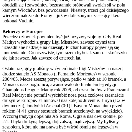
obudzili się i zawodnicy, bezustannie próbowali swoich sił w polu
karnym Włochów, bez powodzenia. Niestety, trzeci gol dzisiejszego
wieczoru należał do Romy – już w doliczonym czasie gry Ikera
pokonał Vucinić.
Kelnerzy w Europie
Przecież człowiek powinien być już przyzwyczajony. Gdy Real
Madryt wychodzi z grupy Ligi Mistrzów, zawsze czymś tam
uzasadniane nadzieje na dziesiąty Puchar Europy pojawiają się
momentalnie. Co oczywiste, tym razem było tak samo. I skończyło
się jak zawsze. Jak zawsze od czterech lat.
Ostatni raz, gdy graliśmy w ćwierćfinale Ligi Mistrzów na naszej
drodze stanęło AS Monaco (i Fernando Morientes) w sezonie
2004/05. Mecze zresztą porywające, padło w nich aż 10 bramek, a
Monaco, nasz pogromca, awansowało do finału tamtej edycji
Champions League. Mamy rok 2008, od czasu bojów z Francuzami
Real Madryt nie potrafił wyściubić nosa poza czołowe szesnaście
drużyn w Europie. Eliminował nas kolejno Juventus Turyn (1:2 w
dwumeczu), londyński Arsenal (0:1) i Bayern Monachium przed
rokiem (4:4 i gorszy stosunek bramek strzelonych na wyjeździe).
Wczoraj tradycji dopełniła AS Roma. Ograła nas dwukrotnie, po
2:1. I była drużyną lepszą, dojrzalszą, mądrzejszą. My byliśmy
zespołem, która nie ma prawa być wśród ośmiu najlepszych w