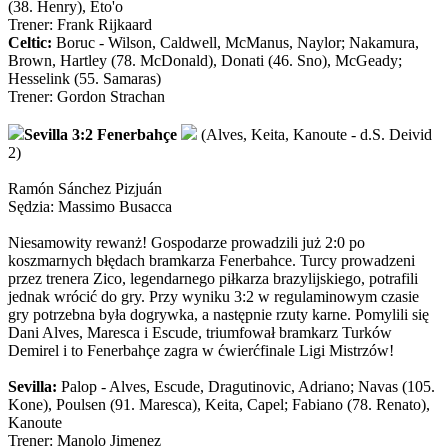
(38. Henry), Eto'o
Trener: Frank Rijkaard
Celtic:
Boruc - Wilson, Caldwell, McManus, Naylor; Nakamura,
Brown, Hartley (78. McDonald), Donati (46. Sno), McGeady;
Hesselink (55. Samaras)
Trener: Gordon Strachan
Sevilla 3:2 Fenerbahçe
(Alves, Keita, Kanoute - d.S. Deivid
2)
Ramón Sánchez Pizjuán
Sędzia: Massimo Busacca
Niesamowity rewanż! Gospodarze prowadzili już 2:0 po
koszmarnych błędach bramkarza Fenerbahce. Turcy prowadzeni
przez trenera Zico, legendarnego piłkarza brazylijskiego, potrafili
jednak wrócić do gry. Przy wyniku 3:2 w regulaminowym czasie
gry potrzebna była dogrywka, a następnie rzuty karne. Pomylili się
Dani Alves, Maresca i Escude, triumfował bramkarz Turków
Demirel i to Fenerbahçe zagra w ćwierćfinale Ligi Mistrzów!
Sevilla:
Palop - Alves, Escude, Dragutinovic, Adriano; Navas (105.
Kone), Poulsen (91. Maresca), Keita, Capel; Fabiano (78. Renato),
Kanoute
Trener: Manolo Jimenez