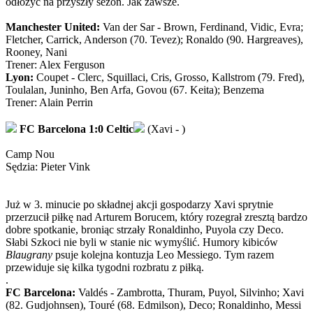
odłożyć na przyszły sezon. Jak zawsze.
Manchester United:
Van der Sar - Brown, Ferdinand, Vidic, Evra;
Fletcher, Carrick, Anderson (70. Tevez); Ronaldo (90. Hargreaves),
Rooney, Nani
Trener: Alex Ferguson
Lyon:
Coupet - Clerc, Squillaci, Cris, Grosso, Kallstrom (79. Fred),
Toulalan, Juninho, Ben Arfa, Govou (67. Keita); Benzema
Trener: Alain Perrin
FC Barcelona 1:0 Celtic
(Xavi - )
Camp Nou
Sędzia: Pieter Vink
Już w 3. minucie po składnej akcji gospodarzy Xavi sprytnie
przerzucił piłkę nad Arturem Borucem, który rozegrał zresztą bardzo
dobre spotkanie, broniąc strzały Ronaldinho, Puyola czy Deco.
Słabi Szkoci nie byli w stanie nic wymyślić. Humory kibiców
Blaugrany
psuje kolejna kontuzja Leo Messiego. Tym razem
przewiduje się kilka tygodni rozbratu z piłką.
.
FC Barcelona:
Valdés - Zambrotta, Thuram, Puyol, Silvinho; Xavi
(82. Gudjohnsen), Touré (68. Edmilson), Deco; Ronaldinho, Messi