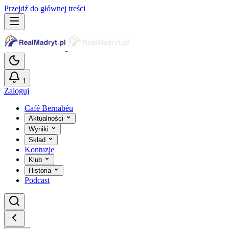
Przejdź do głównej treści
1
Zaloguj
Café Bernabéu
Aktualności
Wyniki
Skład
Kontuzje
Klub
Historia
Podcast