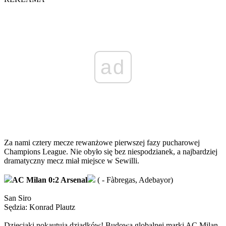
ad
Za nami cztery mecze rewanżowe pierwszej fazy pucharowej
Champions League. Nie obyło się bez niespodzianek, a najbardziej
dramatyczny mecz miał miejsce w Sewilli.
AC Milan 0:2 Arsenal
( - Fàbregas, Adebayor)
San Siro
Sędzia: Konrad Plautz
Dzieciaki nokautują dziadków! Budowa globalnej marki AC Milan