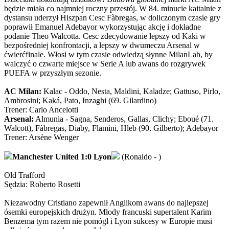
będzie miała co najmniej roczny przestój. W 84. minucie kaitalnie z
dystansu uderzył Hiszpan Cesc Fàbregas, w doliczonym czasie gry
poprawił Emanuel Adebayor wykorzystując akcję i dokładne
podanie Theo Walcotta. Cesc zdecydowanie lepszy od Kaki w
bezpośredniej konfrontacji, a lepszy w dwumeczu Arsenal w
ćwierćfinale. Włosi w tym czasie odwiedzą słynne MilanLab, by
walczyć o czwarte miejsce w Serie A lub awans do rozgrywek
PUEFA w przyszłym sezonie.
AC Milan:
Kalac - Oddo, Nesta, Maldini, Kaladze; Gattuso, Pirlo,
Ambrosini; Kaká, Pato, Inzaghi (69. Gilardino)
Trener: Carlo Ancelotti
Arsenal:
Almunia - Sagna, Senderos, Gallas, Clichy; Eboué (71.
Walcott), Fàbregas, Diaby, Flamini, Hleb (90. Gilberto); Adebayor
Trener: Arsène Wenger
Manchester United 1:0 Lyon
(Ronaldo - )
Old Trafford
Sędzia: Roberto Rosetti
Niezawodny Cristiano zapewnił Anglikom awans do najlepszej
ósemki europejskich drużyn. Młody francuski supertalent Karim
Benzema tym razem nie pomógł i Lyon sukcesy w Europie musi