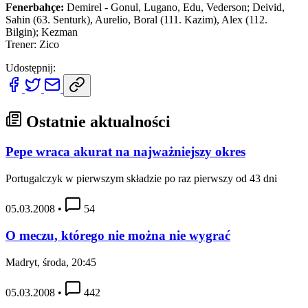
Fenerbahçe:
Demirel - Gonul, Lugano, Edu, Vederson; Deivid,
Sahin (63. Senturk), Aurelio, Boral (111. Kazim), Alex (112.
Bilgin); Kezman
Trener: Zico
Udostępnij:
Ostatnie aktualności
Pepe wraca akurat na najważniejszy okres
Portugalczyk w pierwszym składzie po raz pierwszy od 43 dni
05.03.2008
•
54
O meczu, którego nie można nie wygrać
Madryt, środa, 20:45
05.03.2008
•
442