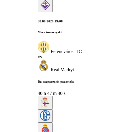
08.08.2026 19:00
Mecz towarzyski
Ferencvárosi TC
vs
Real Madryt
Do rozpoczęcia pozostało
40
h
47
m
39
s