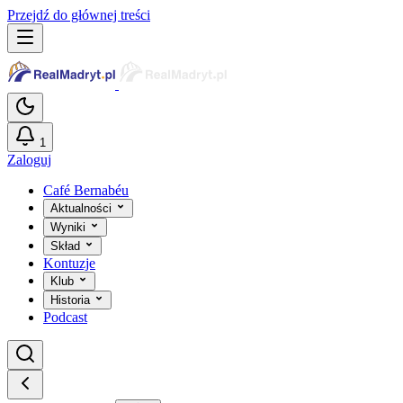
Przejdź do głównej treści
1
Zaloguj
Café Bernabéu
Aktualności
Wyniki
Skład
Kontuzje
Klub
Historia
Podcast