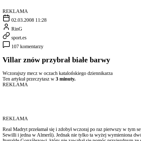
REKLAMA
02.03.2008 11:28
RinG
sport.es
107 komentarzy
Villar znów przybrał białe barwy
Wczorajszy mecz w oczach katalońskiego dziennikarza
Ten artykuł przeczytasz w
3 minuty.
REKLAMA
REKLAMA
Real Madryt przełamał się i zdobył wczoraj po raz pierwszy w tym 
Sewilli i jedna w Almeríi). Jednak nie tylko ta wyżej wymieniona dw
Iturralde Gonzálezowi, który nie zawahał się pomóc przyjezdnym ze s