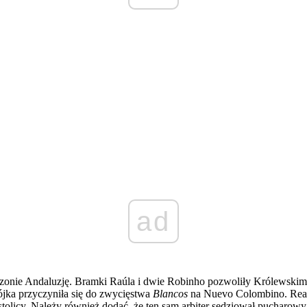
ad
sezonie Andaluzję. Bramki Raúla i dwie Robinho pozwoliły Królewski
ójka przyczyniła się do zwycięstwa
Blancos
na Nuevo Colombino. Real 
tolicy. Należy również dodać, że ten sam arbiter sędziował pucharowy