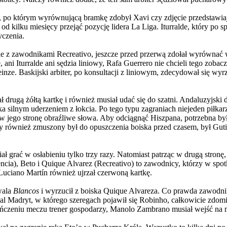
 po którym wyrównującą bramkę zdobył Xavi czy zdjęcie przedstawiają
 od kilku miesięcy przejąć pozycję lidera La Liga. Iturralde, który p
yczenia.
sobie z zawodnikami Recreativo, jeszcze przed przerwą zdołał wyrówna
i Iturralde ani sędzia liniowy, Rafa Guerrero nie chcieli tego zobac
ze. Baskijski arbiter, po konsultacji z liniowym, zdecydował się wy
ł drugą żółtą kartkę i również musiał udać się do szatni. Andaluzyjski 
 silnym uderzeniem z łokcia. Po tego typu zagraniach niejeden piłkar
jąc w jego stronę obraźliwe słowa. Aby odciągnąć Hiszpana, potrzebna
ry również zmuszony był do opuszczenia boiska przed czasem, był Guti
 grać w osłabieniu tylko trzy razy. Natomiast patrząc w drugą stronę
lencia), Beto i Quique Alvarez (Recreativo) to zawodnicy, którzy w spo
Luciano Martín również ujrzał czerwoną kartkę.
ywala
Blancos
i wyrzucił z boiska Quique Alvareza. Co prawda zawodnik 
adryt, w którego szeregach pojawił się Robinho, całkowicie zdomino
ończeniu meczu trener gospodarzy, Manolo Zambrano musiał wejść na 