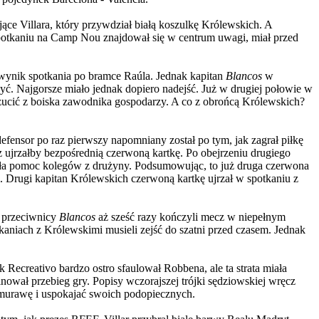
ce Villara, który przywdział białą koszulkę Królewskich. A
o spotkaniu na Camp Nou znajdował się w centrum uwagi, miał przed
ć wynik spotkania po bramce Raúla. Jednak kapitan
Blancos
w
zyć. Najgorsze miało jednak dopiero nadejść. Już w drugiej połowie w
rzucić z boiska zawodnika gospodarzy. A co z obrońcą Królewskich?
defensor po raz pierwszy napomniany został po tym, jak zagrał piłkę
z ujrzałby bezpośrednią czerwoną kartkę. Po obejrzeniu drugiego
 była pomoc kolegów z drużyny. Podsumowując, to już druga czerwona
. Drugi kapitan Królewskich czerwoną kartkę ujrzał w spotkaniu z
, przeciwnicy
Blancos
aż sześć razy kończyli mecz w niepełnym
tkaniach z Królewskimi musieli zejść do szatni przed czasem. Jednak
Recreativo bardzo ostro sfaulował Robbena, ale ta strata miała
wał przebieg gry. Popisy wczorajszej trójki sędziowskiej wręcz
murawę i uspokajać swoich podopiecznych.