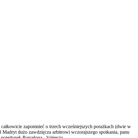
m całkowicie zapomnieć o trzech wcześniejszych porażkach (dwie w
Madryt dużo zawdzięcza arbitrowi wczorajszego spotkania, panu
 pojedynek Barcelona - Valencia.