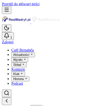
Przejdź do głównej treści
1
Zaloguj
Café Bernabéu
Aktualności
Wyniki
Skład
Kontuzje
Klub
Historia
Podcast