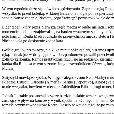
W tym tygodniu dużo się mówiło o sędziowaniu. Zagranie ręką Eto'o,
wszystko to przed kolejką, w której Barcelona mogła po raz pierwszy
sobą niełatwe zadanie. Niestety, jego "występ" pozostawił wiele do ż
Lider tabeli, który przez pierwszą część meczu w ogóle nie radził 
momencie podania znajdował się na bardzo wyraźnym spalonym. Ale, an
polu karnym Realu Madryt doszło do przepychanki między Beto a Hein
Nie spotkała go dosłownie żadna kara.
Goście grali w przewadze, ale kilka minut później Sergio Ramos ujrza
ręką. Jednak już w drugiej połowie bezpardonowo powalił przeciwnika
żółtego kartonika, Ramos praktycznie rzucił się na sędziego, kieru
kartka dla Ramosa w tym sezonie. Innym zawodnikiem
Blancos
, któ
Murcią.
Statystyki mówią wszystko. W ciągu całego sezonu Real Madryt musiał
składzie. Crusat i Carcedo (Almería), Sergio (Deportivo), Albiol (Va
to nie wszystko, bowiem w meczu z Athletikiem Bilbao drugi trener, 
Jednak Iturralde postanowił jeszcze bardziej osłabić wczorajszego r
znaczący wpływ na końcowy wynik spotkania. Od tego momentu Real M
rozwścieczyły zawodników Recre. Doszło nawet do tego, że po zak