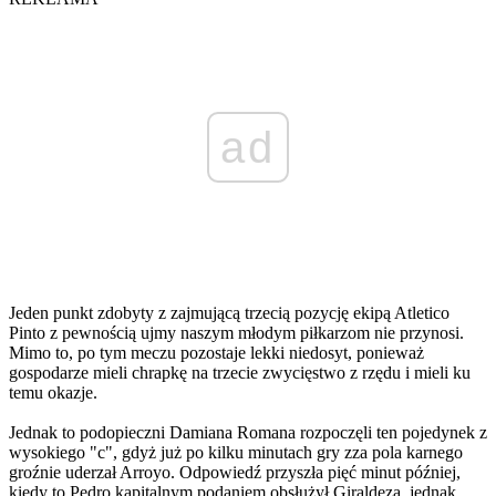
ad
Jeden punkt zdobyty z zajmującą trzecią pozycję ekipą Atletico
Pinto z pewnością ujmy naszym młodym piłkarzom nie przynosi.
Mimo to, po tym meczu pozostaje lekki niedosyt, ponieważ
gospodarze mieli chrapkę na trzecie zwycięstwo z rzędu i mieli ku
temu okazje.
Jednak to podopieczni Damiana Romana rozpoczęli ten pojedynek z
wysokiego "c", gdyż już po kilku minutach gry zza pola karnego
groźnie uderzał Arroyo. Odpowiedź przyszła pięć minut później,
kiedy to Pedro kapitalnym podaniem obsłużył Giraldeza, jednak