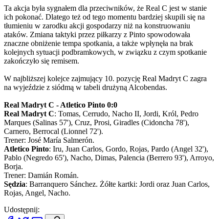
Ta akcja była sygnałem dla przeciwników, że Real C jest w stanie
ich pokonać. Dlatego też od tego momentu bardziej skupili się na
tłumieniu w zarodku akcji gospodarzy niż na konstruowaniu
ataków. Zmiana taktyki przez piłkarzy z Pinto spowodowała
znaczne obniżenie tempa spotkania, a także wpłynęła na brak
kolejnych sytuacji podbramkowych, w związku z czym spotkanie
zakończyło się remisem.
W najbliższej kolejce zajmujący 10. pozycję Real Madryt C zagra
na wyjeździe z siódmą w tabeli drużyną Alcobendas.
Real Madryt C - Atletico Pinto 0:0
Real Madryt C
: Tomas, Cerrudo, Nacho II, Jordi, Król, Pedro
Marques (Salinas 57'), Cruz, Prosi, Giradles (Cidoncha 78'),
Carnero, Berrocal (Lionnel 72').
Trener: José María Salmerón.
Atletico Pinto
: Iru, Juan Carlos, Gordo, Rojas, Pardo (Angel 32'),
Pablo (Negredo 65'), Nacho, Dimas, Palencia (Berrero 93'), Arroyo,
Borja.
Trener: Damián Román.
Sędzia
: Barranquero Sánchez. Żółte kartki: Jordi oraz Juan Carlos,
Rojas, Angel, Nacho.
Udostępnij: