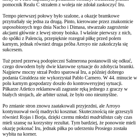
pomocnik Realu C strzałem z woleja nie zdołał zaskoczyć Iru.
Tempo pierwszej połowy było szalone, a okazje bramkowe
przytrafiały się jedna za drugą. Pinto, kierowane przez znakomicie
usposobionych tego dnia Nacho i Dimasa, stwarzało zagrożenie
akcjami głównie z lewej strony boiska. I właśnie pierwszy z nich,
do spółki z Palencią, przepięknie rozegrał piłkę przed polem
karnym, jednak również druga próba Arroyo nie zakończyła się
sukcesem.
Tuż przed przerwą podopieczni Salmerona postanowili się odkuć,
czego dowodem były dwie klarowne sytuacje do zdobycia bramki.
Najpierw mocny strzał Pedro sparował Iru, a później dobrego
podania Giraldeza nie wykorzystał Pablo Carnero. W 44. minucie w
polu karnym gospodarzy doszło do kontrowersyjnej sytuacji.
Piłkarze Atletico reklamowali zagranie ręką jednego z graczy w
białych strojach, ale arbiter uznał, że było ono nieumyślne.
Po zmianie stron znowu zaatakowali przyjezdni, ale Arroyo
kontynuował swój madrycki koszmar. Skutecznością nie grzeszyli
również Rojas i Borja, dzięki czemu młodzi
madridistas
cały czas
mieli szansę na korzystny rezultat. Tym bardziej, że ponownie mieli
okazję pokonać Iru, jednak piłka po uderzeniu Prosiego została
wybita na korner.