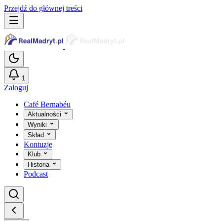
Przejdź do głównej treści
1
Zaloguj
Café Bernabéu
Aktualności
Wyniki
Skład
Kontuzje
Klub
Historia
Podcast