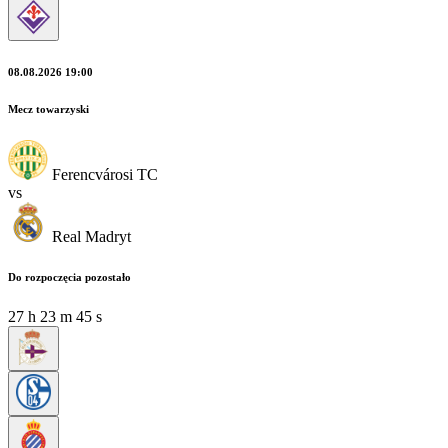
08.08.2026 19:00
Mecz towarzyski
Ferencvárosi TC
vs
Real Madryt
Do rozpoczęcia pozostało
27
h
23
m
44
s