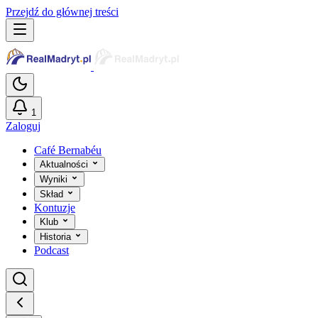
Przejdź do głównej treści
1
Zaloguj
Café Bernabéu
Aktualności
Wyniki
Skład
Kontuzje
Klub
Historia
Podcast