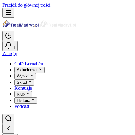
Przejdź do głównej treści
1
Zaloguj
Café Bernabéu
Aktualności
Wyniki
Skład
Kontuzje
Klub
Historia
Podcast