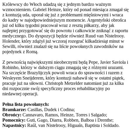
Królewscy do Włoch udadzą się z jednym bardzo ważnym
wzmocnieniem. Gabriel Heinze, który od ponad miesiąca zmagał się
z kontuzją uda, uporał się już z problemami mięśniowymi i wraca
do kadry w najodpowiedniejszym momencie. Argentyński obrońca
już od kilku tygodni pracował wraz z resztą piłkarzy, aby jak
najlepiej przygotować się do powrotu i całkowicie zniknąć z raportu
medycznego. Do dyspozycji będzie również Ruud van Nistelrooy.
Holender, który zdążył już wczoraj rozegrać kilkadziesiąt minut w
Sewilli, również znalazł się na liście powołanych zawodników na
pojedynek z Romą.
Z pewnością największymi nieobecnymi będą Pepe, Javier Saviola i
Robinho, którzy w dalszym ciągu zmagają się z różnymi urazami.
Na szczęście Brazylijczyk powoli wraca do sprawności i razem z
Wesleyem Sneijderem, który kontuzji nabawił się w ostatni piątek,
pracuje już na siłowni. Christoph Metzelder natomiast już za kilka
dni rozpocznie swój specyficzny proces rehabilitacyjny po
niedawnej operacji.
Pełna lista powołanych:
Bramkarze:
Casillas, Dudek i Codina;
Obrońcy:
Cannavaro, Ramos, Heinze, Torres i Salgado;
Pomocnicy:
Guti, Gago, Diarra, Robben, Balboa i Drenthe;
Napastnicy:
Raúl, van Nistelrooy, Higuaín, Baptista i Soldado.