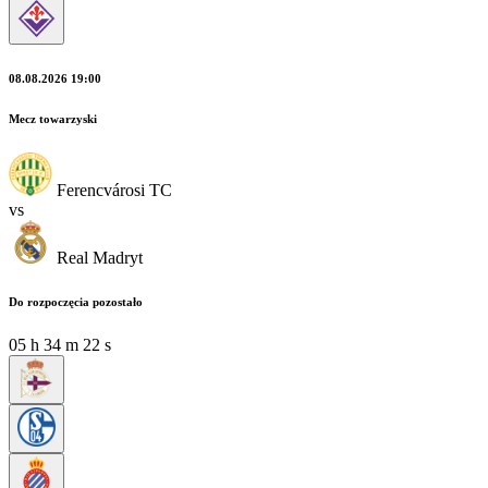
08.08.2026 19:00
Mecz towarzyski
Ferencvárosi TC
vs
Real Madryt
Do rozpoczęcia pozostało
05
h
34
m
22
s