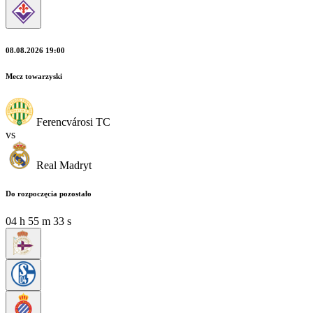
08.08.2026 19:00
Mecz towarzyski
Ferencvárosi TC
vs
Real Madryt
Do rozpoczęcia pozostało
04
h
55
m
33
s