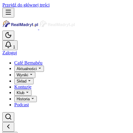
Przejdź do głównej treści
1
Zaloguj
Café Bernabéu
Aktualności
Wyniki
Skład
Kontuzje
Klub
Historia
Podcast