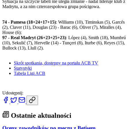
Sytuacja na szczycie tabeli nie uległa zmianie - nadal lideruje klub z
Madrytu, a za nim czterozespołowa grupa pościgowa.
74 - Pamesa (18+24+17+15)
: Williams (10), Timinskas (5), Garcés
(2), Claver (11), Douglas (23) - Barac (6), Oliver (7), Miralles (4),
House (6);
97 - Real Madryt (26+23+25+23)
: López (4), Smith (18), Mumbrú
(10), Sekulić (7), Hervelle (14) - Tunçeri (8), Iturbe (6), Reyes (15),
Bullock (13), Llull (2).
Skrót spotkania, dostępny na portalu ACB TV
Statystyki
Tabela Ligi ACB
Udostępnij:
Ostatnie aktualności
Oceny zawodników po meczu z Betisem