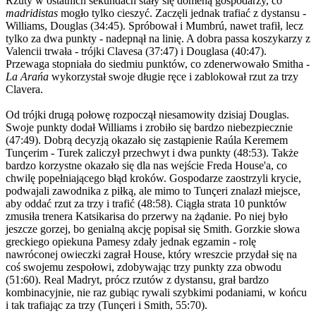
Rzuty w ostatnich sekundach stały się domeną gospodarzy, co
madridistas
mogło tylko cieszyć. Zaczęli jednak trafiać z dystansu -
Williams, Douglas (34:45). Spróbował i Mumbrú, nawet trafił, lecz
tylko za dwa punkty - nadepnął na linię. A dobra passa koszykarzy z
Valencii trwała - trójki Clavesa (37:47) i Douglasa (40:47).
Przewaga stopniała do siedmiu punktów, co zdenerwowało Smitha -
La Arańa
wykorzystał swoje długie ręce i zablokował rzut za trzy
Clavera.
Od trójki drugą połowę rozpoczął niesamowity dzisiaj Douglas.
Swoje punkty dodał Williams i zrobiło się bardzo niebezpiecznie
(47:49). Dobrą decyzją okazało się zastąpienie Raúla Keremem
Tunçerim - Turek zaliczył przechwyt i dwa punkty (48:53). Także
bardzo korzystne okazało się dla nas wejście Freda House'a, co
chwilę popełniającego błąd kroków. Gospodarze zaostrzyli krycie,
podwajali zawodnika z piłką, ale mimo to Tunçeri znalazł miejsce,
aby oddać rzut za trzy i trafić (48:58). Ciągła strata 10 punktów
zmusiła trenera Katsikarisa do przerwy na żądanie. Po niej było
jeszcze gorzej, bo genialną akcję popisał się Smith. Gorzkie słowa
greckiego opiekuna Pamesy zdały jednak egzamin - rolę
nawróconej owieczki zagrał House, który wreszcie przydał się na
coś swojemu zespołowi, zdobywając trzy punkty zza obwodu
(51:60). Real Madryt, prócz rzutów z dystansu, grał bardzo
kombinacyjnie, nie raz gubiąc rywali szybkimi podaniami, w końcu
i tak trafiając za trzy (Tunçeri i Smith, 55:70).