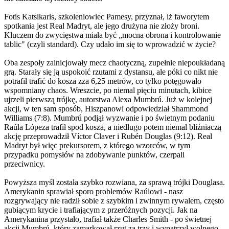
Fotis Katsikaris, szkoleniowiec Pamesy, przyznał, iż faworytem
spotkania jest Real Madryt, ale jego drużyna nie złoży broni.
Kluczem do zwycięstwa miała być „mocna obrona i kontrolowanie
tablic" (czyli standard). Czy udało im się to wprowadzić w życie?
Oba zespoły zainicjowały mecz chaotyczną, zupełnie niepoukładaną
grą. Starały się ją uspokoić rzutami z dystansu, ale póki co nikt nie
potrafił trafić do kosza zza 6,25 metrów, co tylko potęgowało
wspomniany chaos. Wreszcie, po niemal pięciu minutach, kibice
ujrzeli pierwszą trójkę, autorstwa Alexa Mumbrú. Już w kolejnej
akcji, w ten sam sposób, Hiszpanowi odpowiedział Shammond
Williams (7:8). Mumbrú podjął wyzwanie i po świetnym podaniu
Raúla Lópeza trafił spod kosza, a niedługo potem niemal bliźniaczą
akcję przeprowadził Víctor Claver i Rubén Douglas (9:12). Real
Madryt był więc prekursorem, z którego wzorców, w tym
przypadku pomysłów na zdobywanie punktów, czerpali
przeciwnicy.
Powyższa myśl została szybko rozwiana, za sprawą trójki Douglasa.
Amerykanin sprawiał sporo problemów Raúlowi - nasz
rozgrywający nie radził sobie z szybkim i zwinnym rywalem, często
gubiącym krycie i trafiającym z przeróżnych pozycji. Jak na
Amerykanina przystało, trafiał także Charles Smith - po świetnej
akcji Mumbrú, który zamarkował rzut za trzy i wypatrzył wolnego