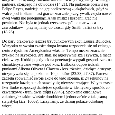
partnera, stojącego na obwodzie (14:21). Na parkiecie pojawił się
Felipe Reyes, nadzieja na grę podkoszową - jakąkolwiek, gdyż w
walce pod tablicami nasi gracze znacznie przegrywali, często nawet
owej walki nie podejmując. A tak mistrz Hiszpanii grać nie
powinien. Nie była to jednak rzecz szczególnie martwiąca
zawodników - przynajmniej do czasu, gdy Smith trafiał za trzy
(18:26).
Do pary brakowało jeszcze trzypunktowych akcji Louisa Bullocka.
Wszystko w swoim czasie: druga kwarta rozpoczęła się od celnego
rzutu z dystansu Amerykanina właśnie. Tempo meczu znacznie
zyskało na szybkości, gra stała się agresywniejsza i żywsza, a mecz
ciekawszy. Krótki pojedynek na penetracje wygrali gospodarze - na
charakterystyczne wejście pod kosz Bullocka odpowiedzieli
punktami Alberta Olivera i Clavera - lecz różnica, dzieląca drużyny,
utrzymywała się na poziomie 10 punktów (23:33, 27:37). Pamesa
zaczęła spowalniać swoje akcje do tego stopnia, iż 24 sekundy na
rozegranie każdej z nich stawały się niewystarczające. W tym czasie
Iker Iturbe rozpoczął dzisiejsze spotkanie w identyczny sposób, co
czwartkowe - trafił dwie trójki (29:45). Spotkanie euroligowe
zakończył z takim właśnie dorobkiem i jednocześnie z taką samą
statystyką (2/2, 100%). Liczyliśmy, że dzisiaj pokaże odrobinę
więcej.