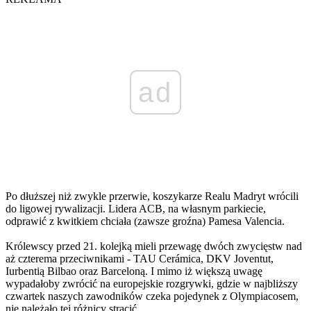
ad
Po dłuższej niż zwykle przerwie, koszykarze Realu Madryt wrócili
do ligowej rywalizacji. Lidera ACB, na własnym parkiecie,
odprawić z kwitkiem chciała (zawsze groźna) Pamesa Valencia.
Królewscy przed 21. kolejką mieli przewagę dwóch zwycięstw nad
aż czterema przeciwnikami - TAU Cerámica, DKV Joventut,
Iurbentią Bilbao oraz Barceloną. I mimo iż większą uwagę
wypadałoby zwrócić na europejskie rozgrywki, gdzie w najbliższy
czwartek naszych zawodników czeka pojedynek z Olympiacosem,
nie należało tej różnicy stracić.