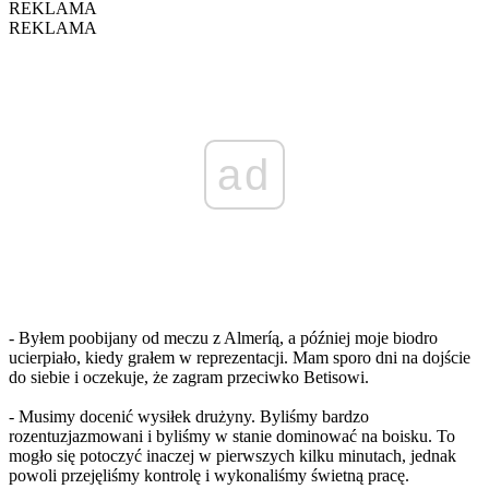
REKLAMA
REKLAMA
ad
- Byłem poobijany od meczu z Almeríą, a później moje biodro
ucierpiało, kiedy grałem w reprezentacji. Mam sporo dni na dojście
do siebie i oczekuje, że zagram przeciwko Betisowi.
- Musimy docenić wysiłek drużyny. Byliśmy bardzo
rozentuzjazmowani i byliśmy w stanie dominować na boisku. To
mogło się potoczyć inaczej w pierwszych kilku minutach, jednak
powoli przejęliśmy kontrolę i wykonaliśmy świetną pracę.