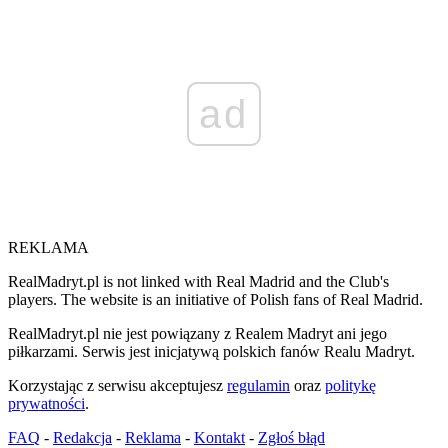
ad
REKLAMA
RealMadryt.pl is not linked with Real Madrid and the Club's
players. The website is an initiative of Polish fans of Real Madrid.
RealMadryt.pl nie jest powiązany z Realem Madryt ani jego
piłkarzami. Serwis jest inicjatywą polskich fanów Realu Madryt.
Korzystając z serwisu akceptujesz
regulamin
oraz
politykę
prywatności
.
FAQ
-
Redakcja
-
Reklama
-
Kontakt
-
Zgłoś błąd