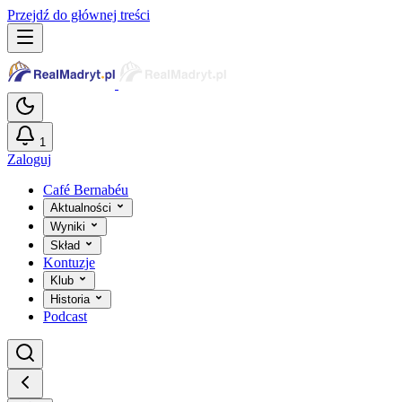
Przejdź do głównej treści
1
Zaloguj
Café Bernabéu
Aktualności
Wyniki
Skład
Kontuzje
Klub
Historia
Podcast