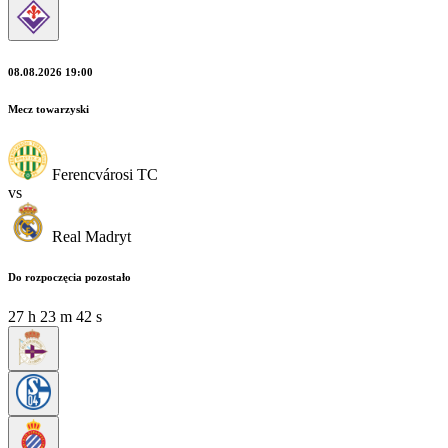
08.08.2026 19:00
Mecz towarzyski
Ferencvárosi TC
vs
Real Madryt
Do rozpoczęcia pozostało
27
h
23
m
42
s