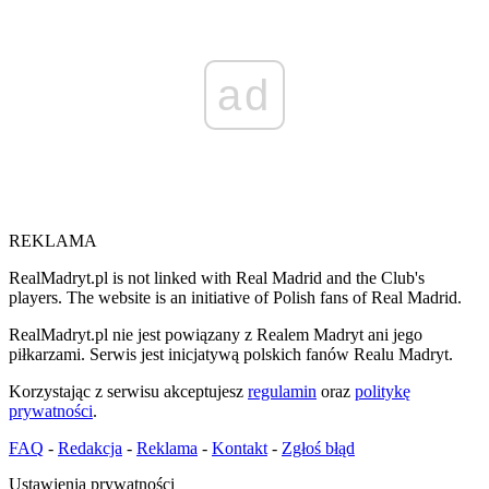
ad
REKLAMA
RealMadryt.pl is not linked with Real Madrid and the Club's
players. The website is an initiative of Polish fans of Real Madrid.
RealMadryt.pl nie jest powiązany z Realem Madryt ani jego
piłkarzami. Serwis jest inicjatywą polskich fanów Realu Madryt.
Korzystając z serwisu akceptujesz
regulamin
oraz
politykę
prywatności
.
FAQ
-
Redakcja
-
Reklama
-
Kontakt
-
Zgłoś błąd
Ustawienia prywatności