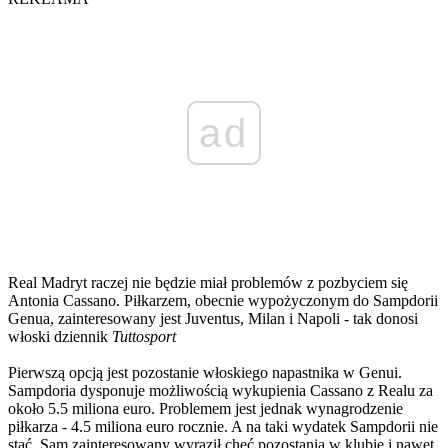
ad
Real Madryt raczej nie będzie miał problemów z pozbyciem się
Antonia Cassano. Piłkarzem, obecnie wypożyczonym do Sampdorii
Genua, zainteresowany jest Juventus, Milan i Napoli - tak donosi
włoski dziennik
Tuttosport
Pierwszą opcją jest pozostanie włoskiego napastnika w Genui.
Sampdoria dysponuje możliwością wykupienia Cassano z Realu za
około 5.5 miliona euro. Problemem jest jednak wynagrodzenie
piłkarza - 4.5 miliona euro rocznie. A na taki wydatek Sampdorii nie
stać. Sam zainteresowany wyraził chęć pozostania w klubie i nawet