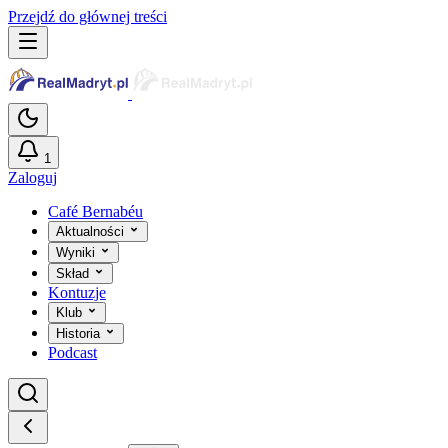
Przejdź do głównej treści
1
Zaloguj
Café Bernabéu
Aktualności
Wyniki
Skład
Kontuzje
Klub
Historia
Podcast