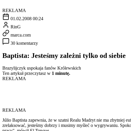
REKLAMA
01.02.2008 00:24
RinG
marca.com
30 komentarzy
Baptista: Jesteśmy zależni tylko od siebie
Brazylijczyk uspokaja fanów Królewskich
Ten artykuł przeczytasz w
1 minutę.
REKLAMA
REKLAMA
Júlio Baptista zapewnia, że w szatni Realu Madryt nie ma zbytniej e
zrelaksować, jesteśmy dobrzy i musimy myśleć o wygrywaniu. Spokojn
pracy", mówił
El Tanque
.