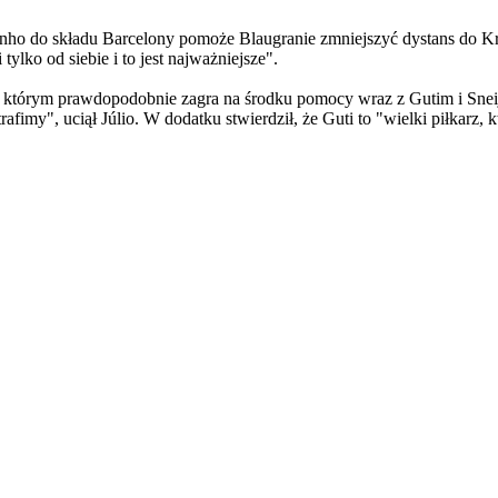
ldinho do składu Barcelony pomoże Blaugranie zmniejszyć dystans do 
 tylko od siebie i to jest najważniejsze".
 którym prawdopodobnie zagra na środku pomocy wraz z Gutim i Sneijde
rafimy", uciął Júlio. W dodatku stwierdził, że Guti to "wielki piłkarz,