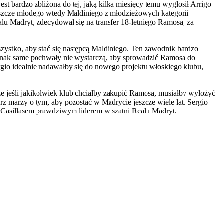
est bardzo zbliżona do tej, jaką kilka miesięcy temu wygłosił Arrigo
eszcze młodego wtedy Maldiniego z młodzieżowych kategorii
lu Madryt, zdecydował się na transfer 18-letniego Ramosa, za
zystko, aby stać się następcą Maldiniego. Ten zawodnik bardzo
. Jednak same pochwały nie wystarczą, aby sprowadzić Ramosa do
ergio idealnie nadawałby się do nowego projektu włoskiego klubu,
e jeśli jakikolwiek klub chciałby zakupić Ramosa, musiałby wyłożyć
z marzy o tym, aby pozostać w Madrycie jeszcze wiele lat. Sergio
m z Casillasem prawdziwym liderem w szatni Realu Madryt.