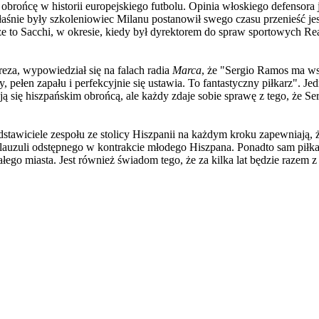
obrońcę w historii europejskiego futbolu. Opinia włoskiego defensora j
aśnie były szkoleniowiec Milanu postanowił swego czasu przenieść j
że to Sacchi, w okresie, kiedy był dyrektorem do spraw sportowych Rea
reza, wypowiedział się na falach radia
Marca
, że "Sergio Ramos ma ws
ny, pełen zapału i perfekcyjnie się ustawia. To fantastyczny piłkarz"
ją się hiszpańskim obrońcą, ale każdy zdaje sobie sprawę z tego, że S
awiciele zespołu ze stolicy Hiszpanii na każdym kroku zapewniają, ż
lauzuli odstępnego w kontrakcie młodego Hiszpana. Ponadto sam piłkar
całego miasta. Jest również świadom tego, że za kilka lat będzie raze