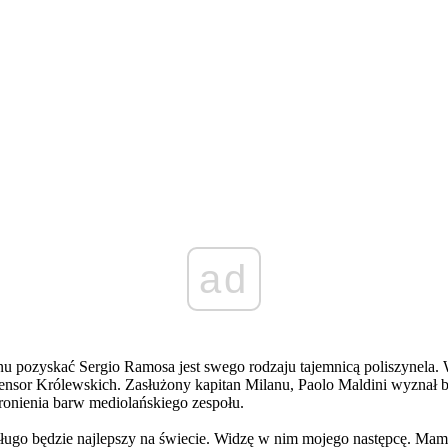
ad
 pozyskać Sergio Ramosa jest swego rodzaju tajemnicą poliszynela. W
defensor Królewskich. Zasłużony kapitan Milanu, Paolo Maldini wyzna
bronienia barw mediolańskiego zespołu.
edługo będzie najlepszy na świecie. Widzę w nim mojego następcę. Mam