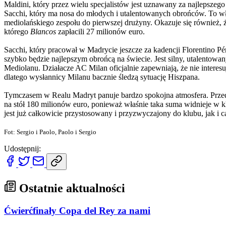
Maldini, który przez wielu specjalistów jest uznawany za najlepszego 
Sacchi, który ma nosa do młodych i utalentowanych obrońców. To wł
mediolańskiego zespołu do pierwszej drużyny. Okazuje się również, 
którego
Blancos
zapłacili 27 milionów euro.
Sacchi, który pracował w Madrycie jeszcze za kadencji Florentino Pé
szybko będzie najlepszym obrońcą na świecie. Jest silny, utalentowa
Mediolanu. Działacze AC Milan oficjalnie zapewniają, że nie interesu
dlatego wysłannicy Milanu bacznie śledzą sytuację Hiszpana.
Tymczasem w Realu Madryt panuje bardzo spokojna atmosfera. Przedst
na stół 180 milionów euro, ponieważ właśnie taka suma widnieje w k
jest już całkowicie przystosowany i przyzwyczajony do klubu, jak i 
Fot: Sergio i Paolo, Paolo i Sergio
Udostępnij:
Ostatnie aktualności
Ćwierćfinały Copa del Rey za nami