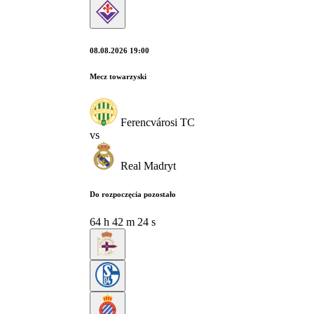
08.08.2026 19:00
Mecz towarzyski
Ferencvárosi TC
vs
Real Madryt
Do rozpoczęcia pozostało
64
h
42
m
24
s