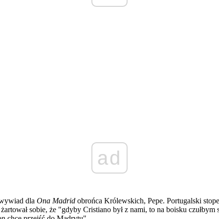
ad
y wywiad dla
Ona Madrid
obrońca Królewskich, Pepe. Portugalski stope
 żartował sobie, że "gdyby Cristiano był z nami, to na boisku czułbym 
on chce przejść do Madrytu".