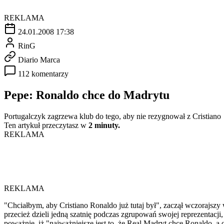
REKLAMA
24.01.2008 17:38
RinG
Diario Marca
112 komentarzy
Pepe: Ronaldo chce do Madrytu
Portugalczyk zagrzewa klub do tego, aby nie rezygnował z Cristiano
Ten artykuł przeczytasz w
2 minuty.
REKLAMA
REKLAMA
"Chciałbym, aby Cristiano Ronaldo już tutaj był", zaczął wczorajsz
przecież dzieli jedną szatnię podczas zgrupowań swojej reprezentacji,
poważnie, iż "najważniejsze jest to, że Real Madryt chce Ronaldo, a 