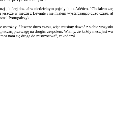
ontuzja, której doznał w niedzielnym pojedynku z Atlético. "Chciałem
ę jeszcze w meczu z Levante i nie miałem wystarczająco dużo czasu, aby
yznał Portugalczyk.
ze ostrożny. "Jeszcze dużo czasu, więc musimy dawać z siebie wszystko
ieczną przewagę na drugim zespołem. Wiemy, że każdy mecz jest ważn
aca nam się droga do mistrzostwa", zakończył.