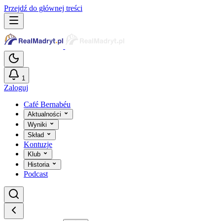
Przejdź do głównej treści
1
Zaloguj
Café Bernabéu
Aktualności
Wyniki
Skład
Kontuzje
Klub
Historia
Podcast