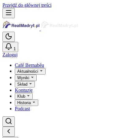
Przejdź do głównej treści
1
Zaloguj
Café Bernabéu
Aktualności
Wyniki
Skład
Kontuzje
Klub
Historia
Podcast