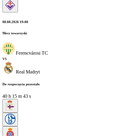
08.08.2026 19:00
Mecz towarzyski
Ferencvárosi TC
vs
Real Madryt
Do rozpoczęcia pozostało
40
h
15
m
43
s