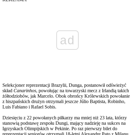
ad
Selekcjoner reprezentacji Brazylii, Dunga, postanowił odświeżyć
skład
Canarinhos
, powołując na towarzyski mecz z Irlandią takich
żółtodziobów, jak Marcelo. Obok obrońcy Królewskich powołanie
z hiszpańskich drużyn otrzymali jeszcze Júlio Baptista, Robinho,
Luis Fabiano i Rafael Sobis.
Dziesięciu z 22 powołanych piłkarzy ma mniej niż 23 lata, którzy
stanowią podstawę zespołu Dungi, mający nadzieję na sukces na
Igrzyskach Olimpijskich w Pekinie. Po raz pierwszy bilet do
reprezentacji seniorów otrzymali 18-letni Alexandre Pato z Milanu,