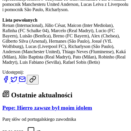
pomocnik Manchesteru United Anderson, Lucas Leiva z Liverpoolu
i pomocnik São Paulo, Richarlyson.
Lista powołanych
Renan (Internacional), Júlio César, Maicon (Inter Mediolan),
Rafinha (FC Schalke 04), Marcelo (Real Madryt), Lucio (FC
Bayern), Luisão (Benfica), Breno (FC Bayern), Alex (Chelsea),
Gilberto Silva (Arsenal), Hernanes (São Paulo), Josué (VfL
Wolfsburg), Lucas (Liverpool FC), Richarlyson (São Paulo),
Anderson (Manchester United), Thiago Neves (Fluminense), Kaká
(Milan), Júlio Baptista (Real Madryt), Pato (Milan), Robinho (Real
Madryt), Luis Fabiano (Sevilla), Rafael Sobis (Betis)
Udostępnij:
Ostatnie aktualności
Pepe: Hierro zawsze był moim idolem
Parę słów od portugalskiego zawodnika