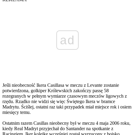
ad
Jeśli nieobecność Ikera Casillasa w meczu z Levante zostanie
potwierdzona, golkiper Królewskich zakończy passę 58
rozegranych w pełnym wymiarze czasowym meczów ligowych z
rzędu. Rzadko nie widzi się więc Świętego Ikera w bramce
Madrytu. Ściślej, ostatni raz taki przypadek miał miejsce rok i osiem
miesięcy temu.
Ostatnim razem Casillas nieobecny był w meczu 4 maja 2006 roku,
kiedy Real Madryt przyjechał do Santander na spotkanie z
Racingiem. Iker kolejkę wcześniej został wyrzucony z boisko