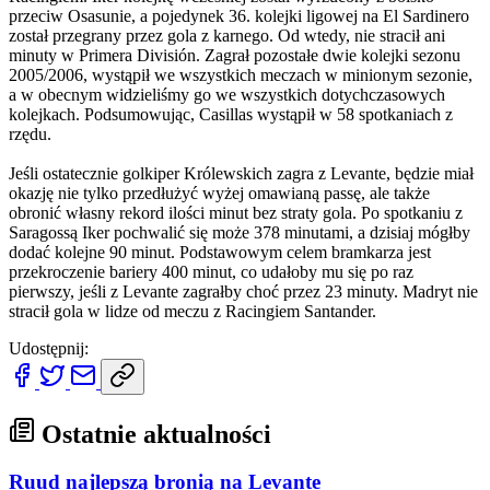
przeciw Osasunie, a pojedynek 36. kolejki ligowej na El Sardinero
został przegrany przez gola z karnego. Od wtedy, nie stracił ani
minuty w Primera División. Zagrał pozostałe dwie kolejki sezonu
2005/2006, wystąpił we wszystkich meczach w minionym sezonie,
a w obecnym widzieliśmy go we wszystkich dotychczasowych
kolejkach. Podsumowując, Casillas wystąpił w 58 spotkaniach z
rzędu.
Jeśli ostatecznie golkiper Królewskich zagra z Levante, będzie miał
okazję nie tylko przedłużyć wyżej omawianą passę, ale także
obronić własny rekord ilości minut bez straty gola. Po spotkaniu z
Saragossą Iker pochwalić się może 378 minutami, a dzisiaj mógłby
dodać kolejne 90 minut. Podstawowym celem bramkarza jest
przekroczenie bariery 400 minut, co udałoby mu się po raz
pierwszy, jeśli z Levante zagrałby choć przez 23 minuty. Madryt nie
stracił gola w lidze od meczu z Racingiem Santander.
Udostępnij:
Ostatnie aktualności
Ruud najlepszą bronią na Levante