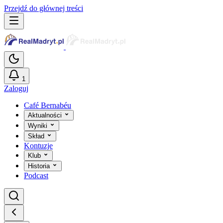
Przejdź do głównej treści
1
Zaloguj
Café Bernabéu
Aktualności
Wyniki
Skład
Kontuzje
Klub
Historia
Podcast