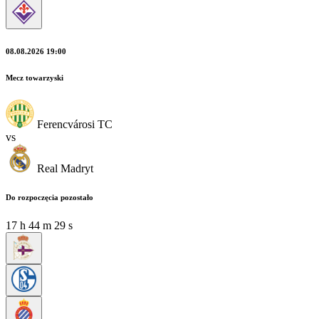
08.08.2026 19:00
Mecz towarzyski
Ferencvárosi TC
vs
Real Madryt
Do rozpoczęcia pozostało
17
h
44
m
29
s