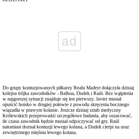
ad
Do grupy kontuzjowanych piłkarzy Realu Madryt dołączyła dzisiaj
kolejna trójka zawodników - Balboa, Dudek i Raúl. Bez wątpienia
w najgorszej sytuacji znajduje się ten pierwszy. Javier musiał
opuścić boisko w drugiej połowie z powodu skręcenia bocznego
wiązadła w prawym kolanie. Jeszcze dzisiaj sztab medyczny
Królewskich przeprowadzi szczegółowe badania, aby oszacować,
ile czasu zawodnik będzie musiał odpoczywać od gry. Raúl
natomiast doznał kontuzji lewego kolana, a Dudek cierpi na uraz
zewnętrznego mięśnia lewego kolana.