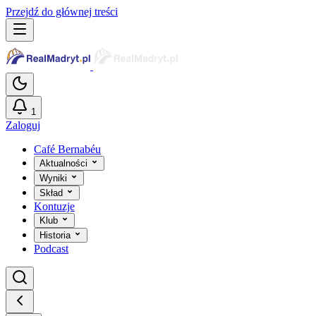
Przejdź do głównej treści
1
Zaloguj
Café Bernabéu
Aktualności
Wyniki
Skład
Kontuzje
Klub
Historia
Podcast