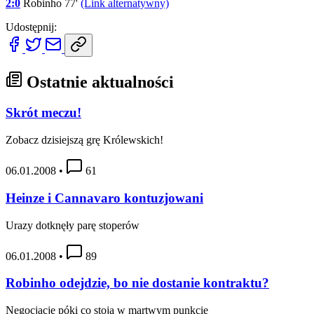
2:0
Robinho 77'
(Link alternatywny)
Udostępnij:
Ostatnie aktualności
Skrót meczu!
Zobacz dzisiejszą grę Królewskich!
06.01.2008
•
61
Heinze i Cannavaro kontuzjowani
Urazy dotknęły parę stoperów
06.01.2008
•
89
Robinho odejdzie, bo nie dostanie kontraktu?
Negocjacje póki co stoją w martwym punkcie