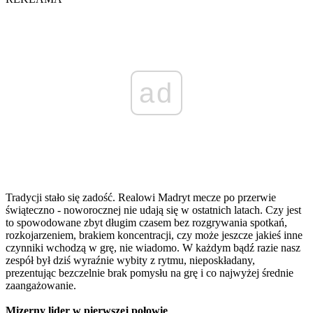
ad
Tradycji stało się zadość. Realowi Madryt mecze po przerwie
świąteczno - noworocznej nie udają się w ostatnich latach. Czy jest
to spowodowane zbyt długim czasem bez rozgrywania spotkań,
rozkojarzeniem, brakiem koncentracji, czy może jeszcze jakieś inne
czynniki wchodzą w grę, nie wiadomo. W każdym bądź razie nasz
zespół był dziś wyraźnie wybity z rytmu, nieposkładany,
prezentując bezczelnie brak pomysłu na grę i co najwyżej średnie
zaangażowanie.
Mizerny lider w pierwszej połowie