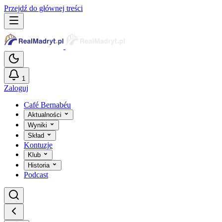
Przejdź do głównej treści
1
Zaloguj
Café Bernabéu
Aktualności
Wyniki
Skład
Kontuzje
Klub
Historia
Podcast