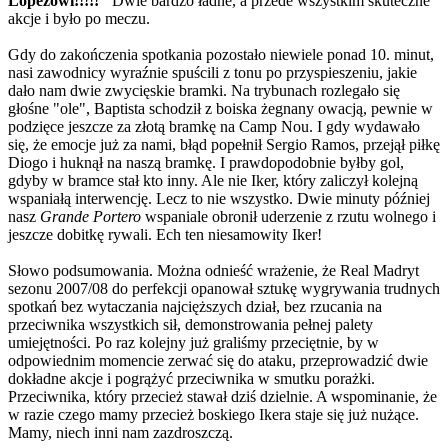
Lopezowi!!!!!"
Dwie bardzo ładne, a przede wszystkim skuteczne
akcje i było po meczu.
Gdy do zakończenia spotkania pozostało niewiele ponad 10. minut,
nasi zawodnicy wyraźnie spuścili z tonu po przyspieszeniu, jakie
dało nam dwie zwycięskie bramki. Na trybunach rozlegało się
głośne "ole", Baptista schodził z boiska żegnany owacją, pewnie w
podzięce jeszcze za złotą bramkę na Camp Nou. I gdy wydawało
się, że emocje już za nami, błąd popełnił Sergio Ramos, przejął piłkę
Diogo i huknął na naszą bramkę. I prawdopodobnie byłby gol,
gdyby w bramce stał kto inny. Ale nie Iker, który zaliczył kolejną
wspaniałą interwencję. Lecz to nie wszystko. Dwie minuty później
nasz
Grande Portero
wspaniale obronił uderzenie z rzutu wolnego i
jeszcze dobitkę rywali. Ech ten niesamowity Iker!
Słowo podsumowania. Można odnieść wrażenie, że Real Madryt
sezonu 2007/08 do perfekcji opanował sztukę wygrywania trudnych
spotkań bez wytaczania najcięższych dział, bez rzucania na
przeciwnika wszystkich sił, demonstrowania pełnej palety
umiejętności. Po raz kolejny już graliśmy przeciętnie, by w
odpowiednim momencie zerwać się do ataku, przeprowadzić dwie
dokładne akcje i pogrążyć przeciwnika w smutku porażki.
Przeciwnika, który przecież stawał dziś dzielnie. A wspominanie, że
w razie czego mamy przecież boskiego Ikera staje się już nużące.
Mamy, niech inni nam zazdroszczą.