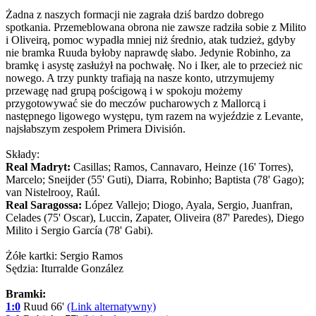
Żadna z naszych formacji nie zagrała dziś bardzo dobrego
spotkania. Przemeblowana obrona nie zawsze radziła sobie z Milito
i Oliveirą, pomoc wypadła mniej niż średnio, atak tudzież, gdyby
nie bramka Ruuda byłoby naprawdę słabo. Jedynie Robinho, za
bramkę i asystę zasłużył na pochwałę. No i Iker, ale to przecież nic
nowego. A trzy punkty trafiają na nasze konto, utrzymujemy
przewagę nad grupą pościgową i w spokoju możemy
przygotowywać sie do meczów pucharowych z Mallorcą i
następnego ligowego występu, tym razem na wyjeździe z Levante,
najsłabszym zespołem Primera División.
Składy:
Real Madryt:
Casillas; Ramos, Cannavaro, Heinze (16' Torres),
Marcelo; Sneijder (55' Guti), Diarra, Robinho; Baptista (78' Gago);
van Nistelrooy, Raúl.
Real Saragossa:
López Vallejo; Diogo, Ayala, Sergio, Juanfran,
Celades (75' Oscar), Luccin, Zapater, Oliveira (87' Paredes), Diego
Milito i Sergio García (78' Gabi).
Żółe kartki: Sergio Ramos
Sędzia: Iturralde González
Bramki:
1:0
Ruud 66'
(Link alternatywny)