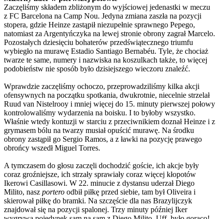
Zaczęliśmy składem zbliżonym do wyjściowej jedenastki w meczu
z FC Barcelona na Camp Nou. Jedyna zmiana zaszła na pozycji
stopera, gdzie Heinze zastąpił niezupełnie sprawnego Pepego,
natomiast za Argentyńczyka na lewej stronie obrony zagrał Marcelo.
Pozostałych dziesięciu bohaterów przedświątecznego triumfu
wybiegło na murawę Estadio Santiago Bernabéu. Tyle, że chociaż
twarze te same, numery i nazwiska na koszulkach także, to więcej
podobieństw nie sposób było dzisiejszego wieczoru znaleźć.
Wprawdzie zaczęliśmy ochoczo, przeprowadziliśmy kilka akcji
ofensywnych na początku spotkania, dwukrotnie, niecelnie strzelał
Ruud van Nistelrooy i mniej więcej do 15. minuty pierwszej połowy
kontrolowaliśmy wydarzenia na boisku. I to byłoby wszystko.
Właśnie wtedy kontuzji w starciu z przeciwnikiem doznał Heinze i z
grymasem bólu na twarzy musiał opuścić murawę. Na środku
obrony zastąpił go Sergio Ramos, a z ławki na pozycję prawego
obrońcy wszedł Miguel Torres.
A tymczasem do głosu zaczęli dochodzić goście, ich akcje były
coraz groźniejsze, ich strzały sprawiały coraz więcej kłopotów
Ikerowi Casillasowi. W 22. minucie z dystansu uderzał Diego
Milito, nasz
portero
odbił piłkę przed siebie, tam był Oliveira i
skierował piłkę do bramki. Na szczęście dla nas Brazylijczyk
znajdował się na pozycji spalonej. Trzy minuty później Iker
wygrywa pojedynek sam na sam z Diego Milito. Uff, było gorąco!