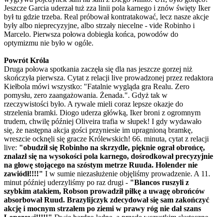
Jeszcze Garcia uderzał tuż zza linii pola karnego i znów święty Iker
był tu gdzie trzeba. Real próbował kontratakować, lecz nasze akcje
były albo nieprecyzyjne, albo strzały niecelne - vide Robinho i
Marcelo. Pierwsza połowa dobiegła końca, powodów do
optymizmu nie było w ogóle.
Powrót Króla
Druga połowa spotkania zaczęła się dla nas jeszcze gorzej niż
skończyła pierwsza. Cytat z relacji live prowadzonej przez redaktora
Kiełbola mówi wszystko: "Fatalnie wygląda gra Realu. Zero
pomysłu, zero zaangażowania. Żenada.". Gdyż tak w
rzeczywistości było. A rywale mieli coraz lepsze okazje do
strzelenia bramki. Diogo uderza główką, Iker broni z ogromnym
trudem, chwilę później Oliveira trafia w słupek! I gdy wydawało
się, że następna akcja gości przyniesie im upragnioną bramkę,
wreszcie ocknęli się gracze Królewskich! 66. minuta, cytat z relacji
live:
"obudził się Robinho na skrzydle, pięknie ograł obrońcę,
znalazł się na wysokości pola karnego, dośrodkował precyzyjnie
na głowę stojącego na szóstym metrze Ruuda. Holender nie
zawiódł!!!!"
I w sumie niezasłużenie objęliśmy prowadzenie. A 11.
minut później uderzyliśmy po raz drugi -
"Blancos ruszyli z
szybkim atakiem, Robson prowadził piłkę a uwagę obrońców
absorbował Ruud. Brazylijczyk zdecydował się sam zakończyć
akcję i mocnym strzałem po ziemi w prawy róg nie dał szans