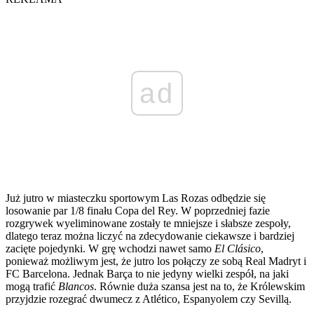
ad
Już jutro w miasteczku sportowym Las Rozas odbędzie się
losowanie par 1/8 finału Copa del Rey. W poprzedniej fazie
rozgrywek wyeliminowane zostały te mniejsze i słabsze zespoły,
dlatego teraz można liczyć na zdecydowanie ciekawsze i bardziej
zacięte pojedynki. W grę wchodzi nawet samo
El Clásico
,
ponieważ możliwym jest, że jutro los połączy ze sobą Real Madryt i
FC Barcelona. Jednak Barça to nie jedyny wielki zespół, na jaki
mogą trafić
Blancos
. Równie duża szansa jest na to, że Królewskim
przyjdzie rozegrać dwumecz z Atlético, Espanyolem czy Sevillą.