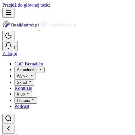
Przejdź do głównej treści
1
Zaloguj
Café Bernabéu
Aktualności
Wyniki
Skład
Kontuzje
Klub
Historia
Podcast