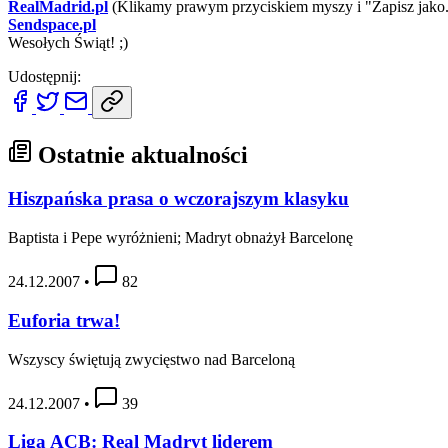
RealMadrid.pl
(Klikamy prawym przyciskiem myszy i "Zapisz jako.
Sendspace.pl
Wesołych Świąt! ;)
Udostępnij:
Ostatnie aktualności
Hiszpańska prasa o wczorajszym klasyku
Baptista i Pepe wyróżnieni; Madryt obnażył Barcelonę
24.12.2007
•
82
Euforia trwa!
Wszyscy świętują zwycięstwo nad Barceloną
24.12.2007
•
39
Liga ACB: Real Madryt liderem